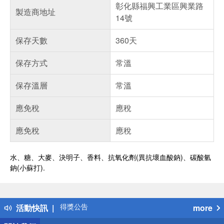
彰化縣福興工業區興業路
製造商地址
14號
保存天數
360天
保存方式
常溫
保存溫層
常溫
應免稅
應稅
應免稅
應稅
水、糖、大麥、決明子、香料、抗氧化劑(異抗壞血酸鈉)、碳酸氫
鈉(小蘇打).
偏遠地區配送
詐騙網頁！請小心！
得獎公告
活動快訊
more
熱門話題
銀行優惠