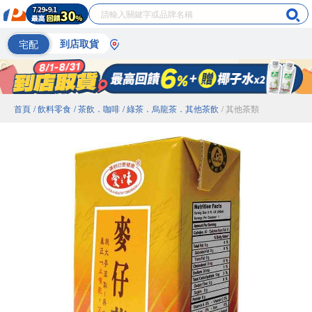
宅配
到店取貨
首頁
/ 飲料零食
/ 茶飲．咖啡
/ 綠茶．烏龍茶．其他茶飲
/ 其他茶類