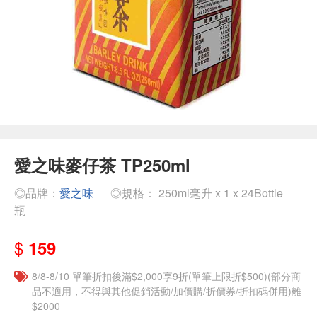
愛之味麥仔茶 TP250ml
◎品牌：
愛之味
◎規格： 250ml毫升 x 1 x 24Bottle
瓶
$
159
8/8-8/10 單筆折扣後滿$2,000享9折(單筆上限折$500)(部分商
品不適用，不得與其他促銷活動/加價購/折價券/折扣碼併用)離
$2000