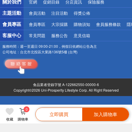
關於我們
官網
促銷目錄
分店資訊
保險服務
偏遠地區配送
詐騙網頁！請小心！
主題活動
會員活動
注目活動
得獎公佈
會員專區
會員專區
大宗採購
購物須知
會員服務條款
隱
客服中心
常見問題
服務公告
意見信箱
服務時間：
週一至週日 09:00-21:00，例假日依網站公告為主
公司地址：
台北市北投區大業路136號5樓 (台灣)
食品業者登錄字號 A-122662550-00000-6
Copyright©2026 Uni-Prosperity Lifestyle Corp. All Right Reserved
0
立即購買
加入購物車
收藏
購物車