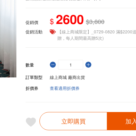
2600
$
$3,800
促銷價
促銷活動
【線上商城限定】_0729-0820 滿$2200
贈，每人期間最高贈5次)
數量
訂單類型
線上商城 廠商出貨
折價券
查看適用折價券
立即購買
加