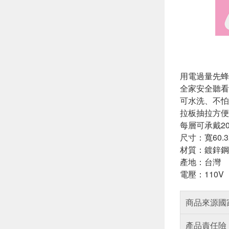
用電過量先蜂
全家安全聽看
可水洗、不怕
拉板抽拉方便
每層可承戴20
尺寸：寬60.3
材質：鍍鋅鋼
產地：台灣
電壓：110V
商品來源國
產品責任險