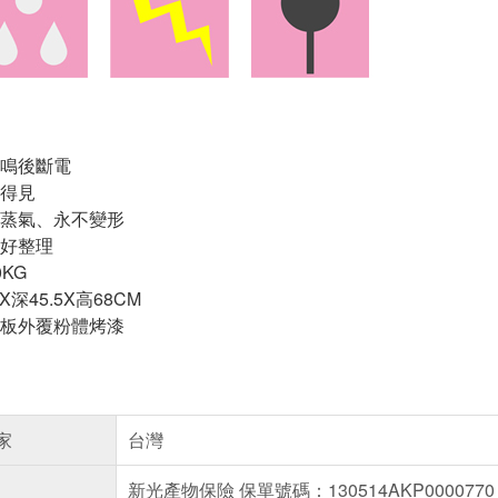
鳴後斷電
得見
蒸氣、永不變形
好整理
KG
X深45.5X高68CM
板外覆粉體烤漆
家
台灣
新光產物保險 保單號碼：130514AKP0000770