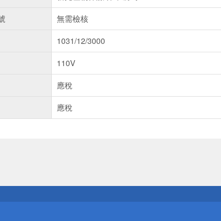
號
無需檢核
1031/12/3000
110V
應稅
應稅
送
請小心！