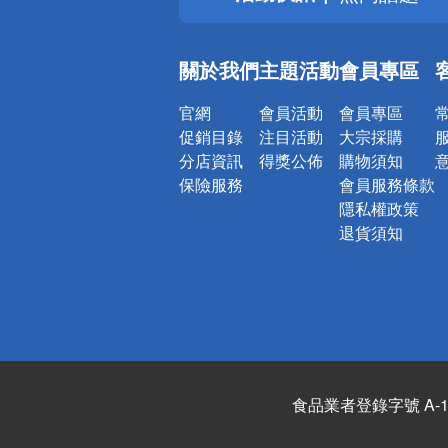
銀行優惠
偏遠地區配
關於我們
主題活動
會員專區
詐騙網頁！
官網
會員活動
會員專區
促銷目錄
注目活動
大宗採購
分店資訊
得獎公佈
購物須知
保險服務
會員服務條款
隱私權政策
退貨須知
食品業者登錄字號 A-122