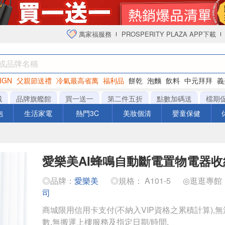
萬家福服務
PROSPERITY PLAZA APP下載
IGN
父親節送禮
冷氣最高省萬
福利品
餅乾
泡麵
飲料
中元拜拜
義
衛生紙
城
品牌旗艦館
買一送一
第二件五折
點數加碼送
檔期
泡
生活家電
熱門3C
美妝個清
嬰童保健
愛樂美AI蜂鳴自動斷電置物電器收納
◎品牌：
愛樂美
◎規格： A101-5
◎逛逛專館
司
商城限用信用卡支付(不納入VIP資格之累積計算),無
數,無搬運上樓服務及指定日期/時間.