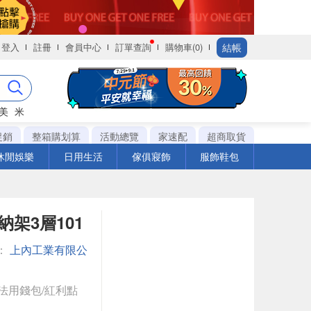
結帳
登入
註冊
會員中心
訂單查詢
購物車(0)
美
米
促銷
整箱購划算
活動總覽
家速配
超商取貨
休閒娛樂
日用生活
傢俱寢飾
服飾鞋包
架3層101
：
上內工業有限公
法用錢包/紅利點