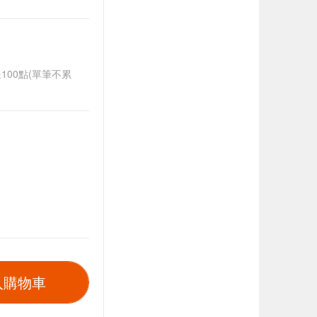
送100點(單筆不累
入購物車