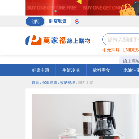
宅配
到店取貨
中元拜拜
UNIDES
海苔
巧克力
罐頭
線上商
好康主題
生鮮冷凍
飲料零食
米油沖
首頁
/ 傢俱寢飾
/ 收納整理
/ 鐵力士架