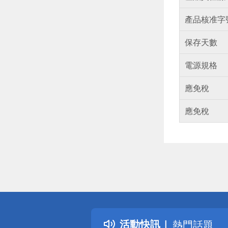
產品核准字
保存天數
電源規格
應免稅
應免稅
偏遠地區配
詐騙網頁！
得獎公告
活動快訊
熱門話題