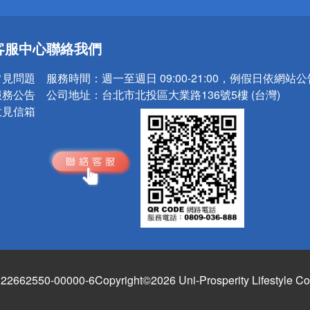
送
客服中心
聯絡我們
請小心！
常見問題
服務時間：
週一至週日 09:00-21:00，例假日依網站
服務公告
公司地址：
台北市北投區大業路136號5樓 (台灣)
意見信箱
662550-00000-6
Copyright©2026 Uni-Prosperity Lifestyle Co