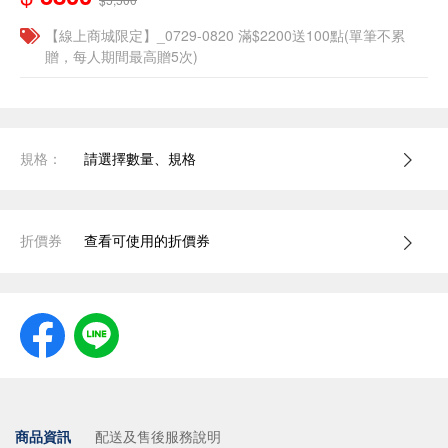
【線上商城限定】_0729-0820 滿$2200送100點(單筆不累
贈，每人期間最高贈5次)
規格：
請選擇數量、規格
折價券
查看可使用的折價券
商品資訊
配送及售後服務說明