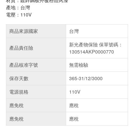
材質：鍍鋅鋼板外覆粉體烤漆
產地：台灣
電壓：110V
商品來源國家
台灣
新光產物保險 保單號碼：
產品責任險
130514AKP0000770
產品核准字號
無需檢驗
保存天數
365-31/12/3000
電源規格
110V
應免稅
應稅
應免稅
應稅
偏遠地區配送