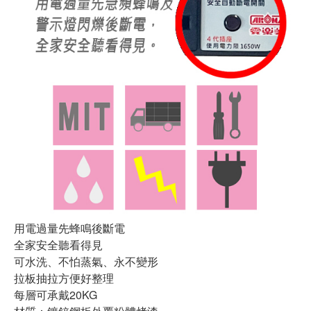
用電過量先蜂鳴後斷電
全家安全聽看得見
可水洗、不怕蒸氣、永不變形
拉板抽拉方便好整理
每層可承戴20KG