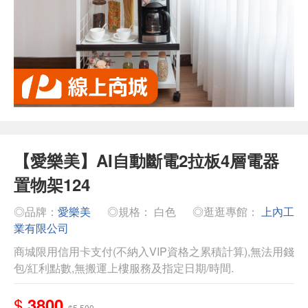
【愛樂美】AI自動斷電2拉板4層電器
置物架124
◎品牌：
愛樂美
◎規格： 白色
◎逛逛專館：
上內工
業有限公司
商城限用信用卡支付(不納入VIP資格之累積計算),無法用錢
包/紅利點數,無搬運上樓服務及指定日期/時間.
$
3800
$5,500