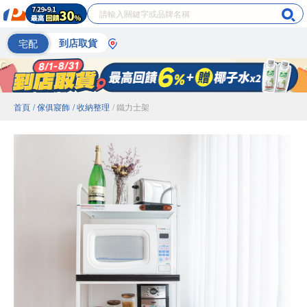
宅配
到店取貨
首頁
/ 傢俱寢飾
/ 收納整理
/ 鐵力士架