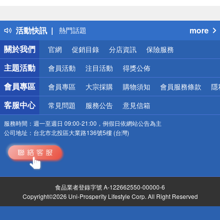
詐騙網頁！請小心！
得獎公告
活動快訊
more
熱門話題
銀行優惠
關於我們
官網
促銷目錄
分店資訊
保險服務
偏遠地區配送
詐騙網頁！請小心！
主題活動
會員活動
注目活動
得獎公佈
會員專區
會員專區
大宗採購
購物須知
會員服務條款
隱
客服中心
常見問題
服務公告
意見信箱
服務時間：
週一至週日 09:00-21:00，例假日依網站公告為主
公司地址：
台北市北投區大業路136號5樓 (台灣)
食品業者登錄字號 A-122662550-00000-6
Copyright©2026 Uni-Prosperity Lifestyle Corp. All Right Reserved