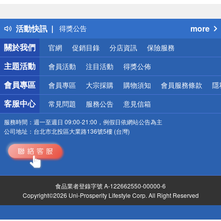
偏遠地區配送
詐騙網頁！請小心！
活動快訊
more
得獎公告
熱門話題
關於我們
官網
促銷目錄
分店資訊
保險服務
銀行優惠
偏遠地區配送
主題活動
會員活動
注目活動
得獎公佈
詐騙網頁！請小心！
會員專區
會員專區
大宗採購
購物須知
會員服務條款
隱
客服中心
常見問題
服務公告
意見信箱
服務時間：
週一至週日 09:00-21:00，例假日依網站公告為主
公司地址：
台北市北投區大業路136號5樓 (台灣)
食品業者登錄字號 A-122662550-00000-6
Copyright©2026 Uni-Prosperity Lifestyle Corp. All Right Reserved