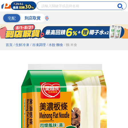
宅配
到店取貨
首頁
/ 生鮮冷凍
/ 冷凍調理
/ 水餃 麵食
/ 麵 米食