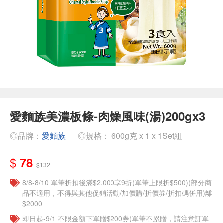
愛麵族美濃板條-肉燥風味(湯)200gx3
◎品牌：
愛麵族
◎規格： 600g克 x 1 x 1Set組
$
78
$132
8/8-8/10 單筆折扣後滿$2,000享9折(單筆上限折$500)(部分商
品不適用，不得與其他促銷活動/加價購/折價券/折扣碼併用)離
$2000
即日起-9/1 不限金額下單贈$200券(單筆不累贈，請注意訂單