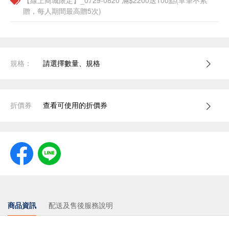
【線上商城限定】_0729-0820 滿$2200送100點(單筆不累
贈，每人期間最高贈5次)
規格：
請選擇數量、規格
折價券
查看可使用的折價券
商品資訊
配送及售後服務說明