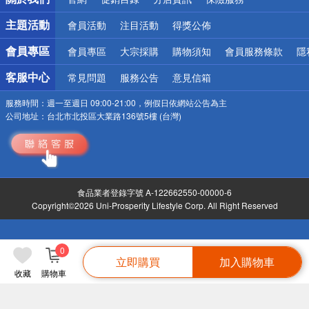
偏遠地區配送
詐騙網頁！請小心！
主題活動
會員活動
注目活動
得獎公佈
會員專區
會員專區
大宗採購
購物須知
會員服務條款
隱
客服中心
常見問題
服務公告
意見信箱
服務時間：
週一至週日 09:00-21:00，例假日依網站公告為主
公司地址：
台北市北投區大業路136號5樓 (台灣)
食品業者登錄字號 A-122662550-00000-6
Copyright©2026 Uni-Prosperity Lifestyle Corp. All Right Reserved
0
立即購買
加入購物車
收藏
購物車