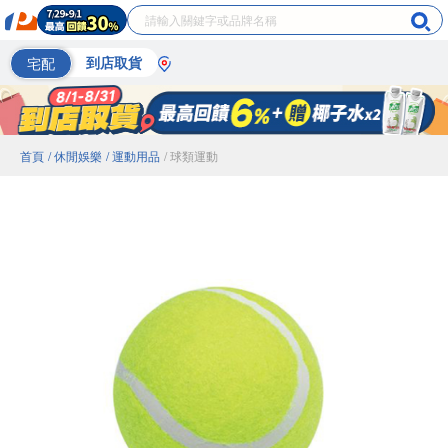
宅配
到店取貨
首頁
/ 休閒娛樂
/ 運動用品
/ 球類運動