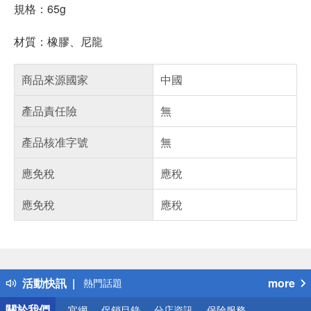
規格：65g
材質：橡膠、尼龍
商品來源國家
中國
產品責任險
無
產品核准字號
無
應免稅
應稅
應免稅
應稅
偏遠地區配送
詐騙網頁！請小心！
得獎公告
活動快訊
more
熱門話題
銀行優惠
關於我們
官網
促銷目錄
分店資訊
保險服務