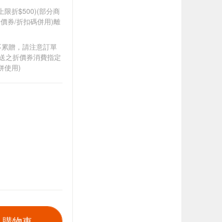
筆上限折$500)(部分商
價券/折扣碼併用)離
筆不累贈，請注意訂單
贈送之折價券消費指定
併使用)
入購物車