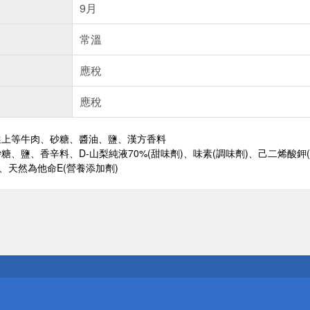
9月
常溫
應稅
應稅
選上等牛肉、砂糖、醬油、鹽、漢方香料
糖、鹽、香辛料、D-山梨純液70%(甜味劑)、味素(調味劑)、己二烯酸鉀(
)、天然為他命E(營養添加劑)
送
請小心！