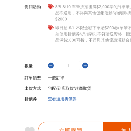
促銷活動
8/8-8/10 單筆折扣後滿$2,000享9折(單
品不適用，不得與其他促銷活動/加價購/折
$2000
即日起-9/1 不限金額下單贈$200券(單
如使用折價券/折扣碼則不符贈送資格，
品滿$2,000可折，不得與其他優惠活動合
數量
訂單類型
一般訂單
出貨方式
宅配/到店取貨/超商取貨
折價券
查看適用折價券
立即購買
加