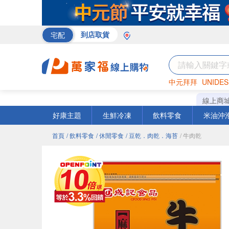
宅配
到店取貨
中元拜拜
UNIDES
巧克力
罐頭
咖啡
線上商
好康主題
生鮮冷凍
飲料零食
米油沖
首頁
/ 飲料零食
/ 休閒零食
/ 豆乾．肉乾．海苔
/ 牛肉乾