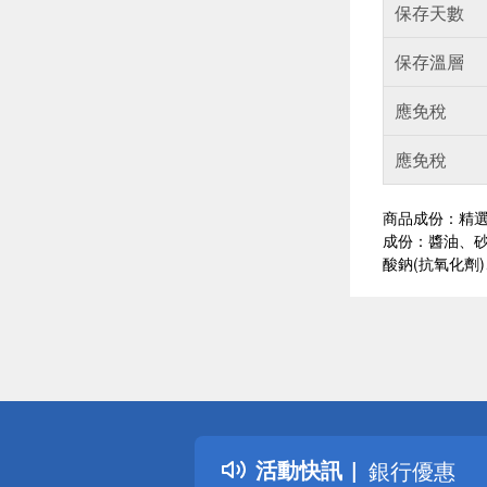
保存天數
保存溫層
應免稅
應免稅
商品成份：精
成份：醬油、砂
酸鈉(抗氧化劑
偏遠地區配
詐騙網頁！
得獎公告
熱門話題
活動快訊
銀行優惠