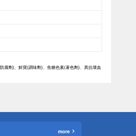
防腐劑)、鮮寶(調味劑)、焦糖色素(著色劑)、異抗壞血
more