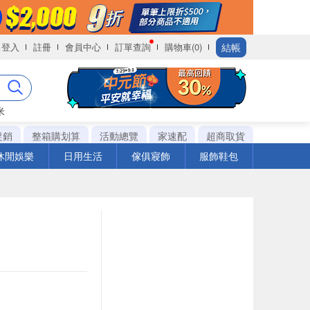
結帳
登入
註冊
會員中心
訂單查詢
購物車(0)
米
促銷
整箱購划算
活動總覽
家速配
超商取貨
休閒娛樂
日用生活
傢俱寢飾
服飾鞋包