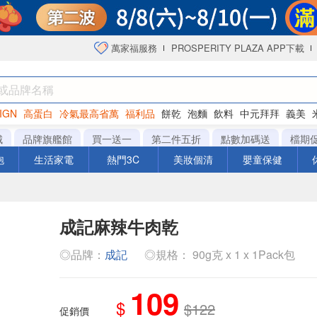
萬家福服務
PROSPERITY PLAZA APP下載
IGN
高蛋白
冷氣最高省萬
福利品
餅乾
泡麵
飲料
中元拜拜
義美
海苔
城
品牌旗艦館
買一送一
第二件五折
點數加碼送
檔期
泡
生活家電
熱門3C
美妝個清
嬰童保健
成記麻辣牛肉乾
◎品牌：
成記
◎規格： 90g克 x 1 x 1Pack包
109
$
$122
促銷價