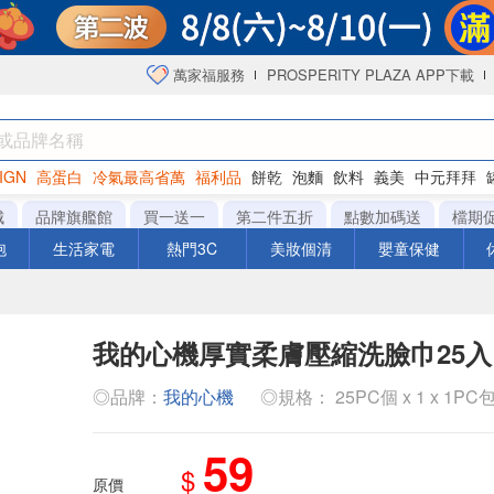
萬家福服務
PROSPERITY PLAZA APP下載
IGN
高蛋白
冷氣最高省萬
福利品
餅乾
泡麵
飲料
義美
中元拜拜
咖啡
城
品牌旗艦館
買一送一
第二件五折
點數加碼送
檔期
泡
生活家電
熱門3C
美妝個清
嬰童保健
我的心機厚實柔膚壓縮洗臉巾25入
◎品牌：
我的心機
◎規格： 25PC個 x 1 x 1PC
59
$
原價