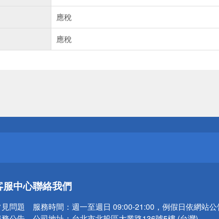
應稅
應稅
送
請小心！
送
客服中心
聯絡我們
請小心！
常見問題
服務時間：
週一至週日 09:00-21:00，例假日依網站
服務公告
公司地址：
台北市北投區大業路136號5樓 (台灣)