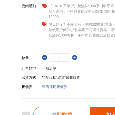
促銷活動
8/8-8/10 單筆折扣後滿$2,000享9折(單
品不適用，不得與其他促銷活動/加價購/折
$2000
即日起-9/1 不限金額下單贈$200券(單
如使用折價券/折扣碼則不符贈送資格，
品滿$2,000可折，不得與其他優惠活動合
數量
訂單類型
一般訂單
出貨方式
宅配/到店取貨/超商取貨
折價券
查看適用折價券
立即購買
加