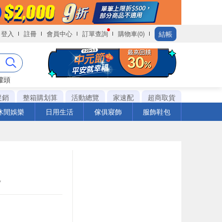
結帳
登入
註冊
會員中心
訂單查詢
購物車(0)
罐頭
促銷
整箱購划算
活動總覽
家速配
超商取貨
休閒娛樂
日用生活
傢俱寢飾
服飾鞋包
包