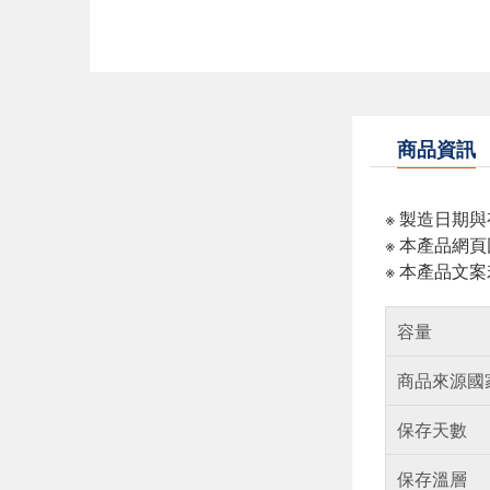
商品資訊
※ 製造日期
※ 本產品網
※ 本產品文
容量
商品來源國
保存天數
保存溫層