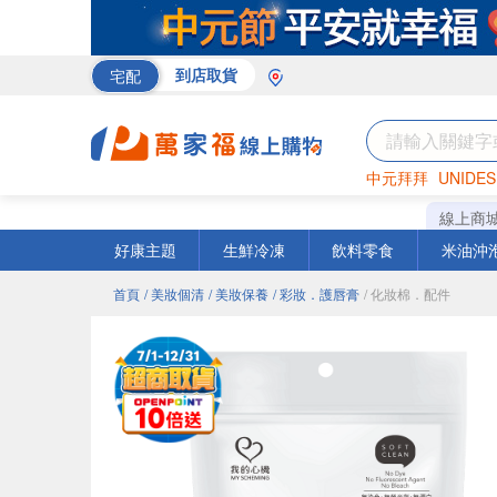
宅配
到店取貨
中元拜拜
UNIDES
米
巧克力
衛生紙
線上商
好康主題
生鮮冷凍
飲料零食
米油沖
首頁
/ 美妝個清
/ 美妝保養
/ 彩妝．護唇膏
/ 化妝棉．配件