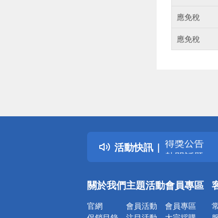
應免稅
應免稅
偏遠地區配
詐騙網頁！
得獎公告
活動快訊
熱門話題
銀行優惠
偏遠地區配
關於我們
主題活動
會員專區
詐騙網頁！
官網
會員活動
會員專區
促銷目錄
注目活動
大宗採購