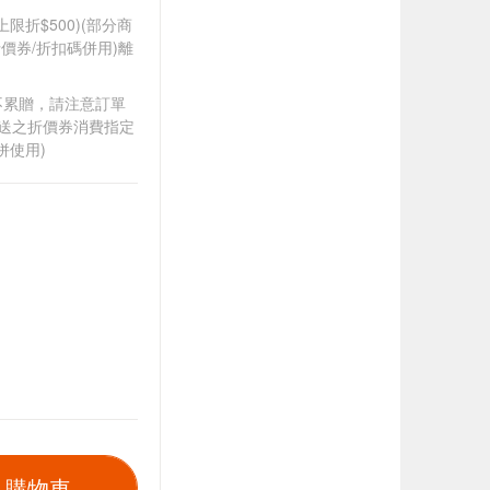
筆上限折$500)(部分商
價券/折扣碼併用)離
筆不累贈，請注意訂單
贈送之折價券消費指定
併使用)
入購物車