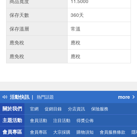
商品寬度
11.5000
保存天數
360天
保存溫層
常溫
應免稅
應稅
應免稅
應稅
偏遠地區配送
詐騙網頁！請小心！
得獎公告
活動快訊
more
熱門話題
銀行優惠
關於我們
官網
促銷目錄
分店資訊
保險服務
偏遠地區配送
詐騙網頁！請小心！
主題活動
會員活動
注目活動
得獎公佈
會員專區
會員專區
大宗採購
購物須知
會員服務條款
隱