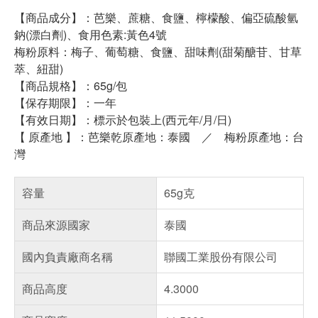
【商品成分】：芭樂、蔗糖、食鹽、檸檬酸、偏亞硫酸氫
鈉(漂白劑)、食用色素:黃色4號
梅粉原料：梅子、葡萄糖、食鹽、甜味劑(甜菊醣苷、甘草
萃、紐甜)
【商品規格】：65g/包
【保存期限】：一年
【有效日期】：標示於包裝上(西元年/月/日)
【 原產地 】：芭樂乾原產地：泰國 ／ 梅粉原產地：台
灣
容量
65g克
商品來源國家
泰國
國內負責廠商名稱
聯國工業股份有限公司
商品高度
4.3000