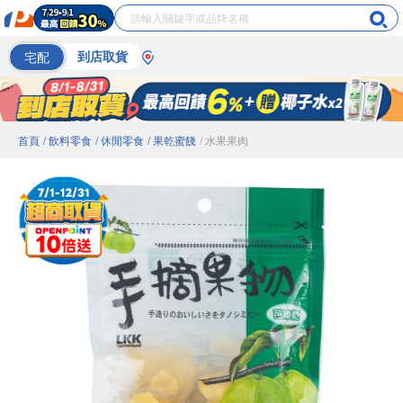
宅配
到店取貨
首頁
/ 飲料零食
/ 休閒零食
/ 果乾蜜餞
/ 水果果肉