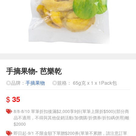
手摘果物- 芭樂乾
◎品牌：
手摘果物
◎規格： 65g克 x 1 x 1Pack包
$
35
8/8-8/10 單筆折扣後滿$2,000享9折(單筆上限折$500)(部分商
品不適用，不得與其他促銷活動/加價購/折價券/折扣碼併用)離
$2000
即日起-9/1 不限金額下單贈$200券(單筆不累贈，請注意訂單