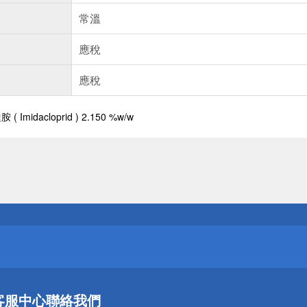
常溫
應稅
應稅
Imidacloprid ) 2.150 %w/w
送
請小心！
送
客服中心
聯絡我們
請小心！