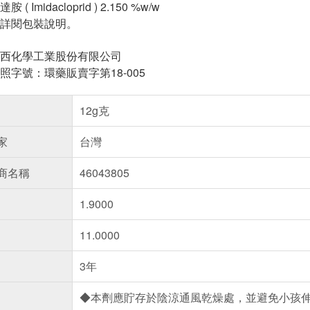
 Imidacloprid ) 2.150 %w/w
詳閱包裝說明。
西化學工業股份有限公司
照字號：環藥販賣字第18-005
12g克
家
台灣
商名稱
46043805
1.9000
11.0000
3年
◆本劑應貯存於陰涼通風乾燥處，並避免小孩