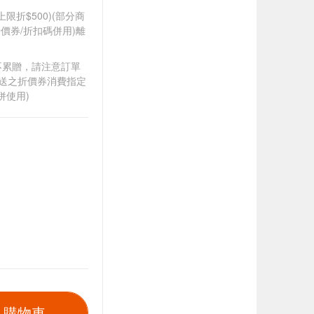
筆上限折$500)(部分商
價券/折扣碼併用)離
筆不累贈，請注意訂單
贈送之折價券消費指定
併使用)
入購物車