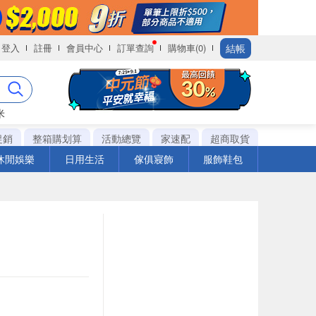
結帳
登入
註冊
會員中心
訂單查詢
購物車(0)
米
促銷
整箱購划算
活動總覽
家速配
超商取貨
休閒娛樂
日用生活
傢俱寢飾
服飾鞋包