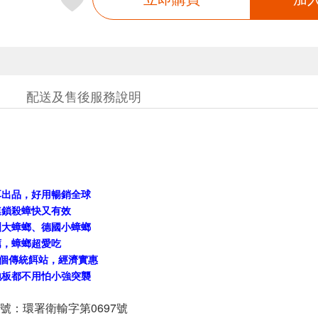
配送及售後服務說明
耳出品，好用暢銷全球
連鎖殺蟑快又有效
洲大蟑螂、德國小蟑螂
薦，蟑螂超愛吃
0個傳統餌站，經濟實惠
地板都不用怕小強突襲
號：環署衛輸字第0697號