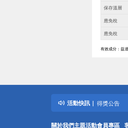
保存溫層
應免稅
應免稅
有效成分：益達胺 ( 
偏遠地區配
詐騙網頁！
得獎公告
活動快訊
熱門話題
銀行優惠
偏遠地區配
關於我們
主題活動
會員專區
詐騙網頁！