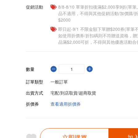
促銷活動
8/8-8/10 單筆折扣後滿$2,000享9折(單
品不適用，不得與其他促銷活動/加價購/折
$2000
即日起-9/1 不限金額下單贈$200券(單
如使用折價券/折扣碼則不符贈送資格，
品滿$2,000可折，不得與其他優惠活動合
數量
訂單類型
一般訂單
出貨方式
宅配/到店取貨/超商取貨
折價券
查看適用折價券
立即購買
加