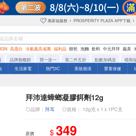
萬家福服務
PROSPERITY PLAZA APP下載
IGN
高蛋白
冷氣最高省萬
福利品
餅乾
泡麵
飲料
中元拜拜
義美
海苔
城
品牌旗艦館
買一送一
第二件五折
點數加碼送
檔期
泡
生活家電
熱門3C
美妝個清
嬰童保健
拜沛達蟑螂凝膠餌劑12g
◎品牌：
拜耳
◎規格： 12g克 x 1 x 1PC支
349
$
原價