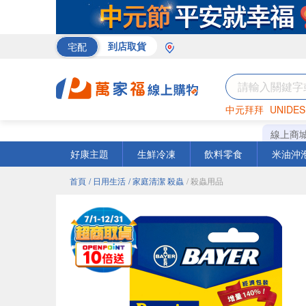
宅配
到店取貨
中元拜拜
UNIDES
巧克力
罐頭
咖啡
線上商
好康主題
生鮮冷凍
飲料零食
米油沖
首頁
/ 日用生活
/ 家庭清潔 殺蟲
/ 殺蟲用品