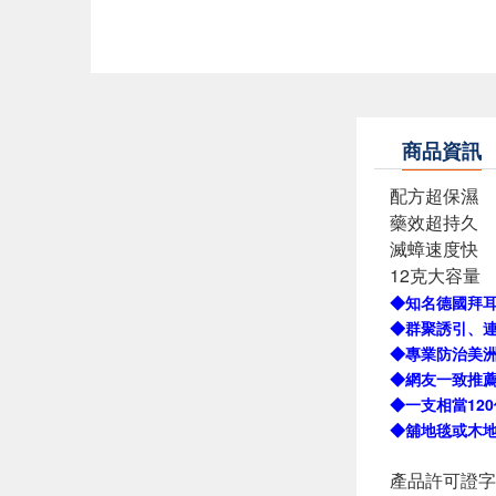
商品資訊
配方超保濕
藥效超持久
滅蟑速度快
12克大容量
◆知名德國拜
◆群聚誘引、
◆專業防治美
◆網友一致推
◆一支相當12
◆舖地毯或木
產品許可證字