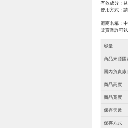
有效成分：益達胺 (
使用方式：請
廠商名稱：中
販賣業許可執
容量
商品來源國
國內負責廠
商品高度
商品寬度
保存天數
保存方式