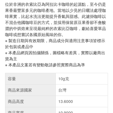
位於非洲的衣索比亞為阿拉比卡咖啡的起源點，至今仍是
果香最豐富多元的咖啡產地。當地以少見的日曬法處理咖
啡果實，比起水洗法更能提升香氣與甜感。此濾掛咖啡以
不混合他國咖啡豆的方式，並採用保留原豆果香卻不會酸
澀的中烘焙來呈現最純粹的衣索比亞咖啡，獻給喜愛單品
咖啡或想嘗試各國原始風味的你。
※ 製造日期與有效期限，商品成分與適用注意事項皆標示
於包裝或產品中
※ 本產品網頁因拍攝關係，圖檔略有差異，實際以廠商出
貨為主
※ 本產品文案若有變動敬請參照實際商品為準
容量
10g克
商品來源國家
台灣
商品高度
13.6000
商品寬度
10.9000