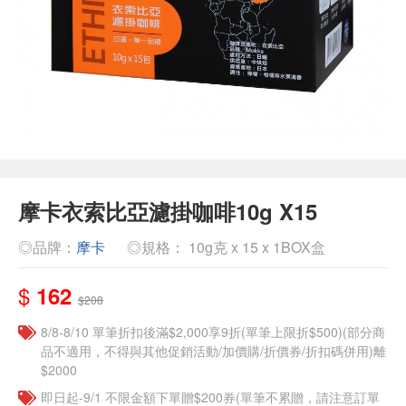
摩卡衣索比亞濾掛咖啡10g X15
◎品牌：
摩卡
◎規格： 10g克 x 15 x 1BOX盒
$
162
$208
8/8-8/10 單筆折扣後滿$2,000享9折(單筆上限折$500)(部分商
品不適用，不得與其他促銷活動/加價購/折價券/折扣碼併用)離
$2000
即日起-9/1 不限金額下單贈$200券(單筆不累贈，請注意訂單