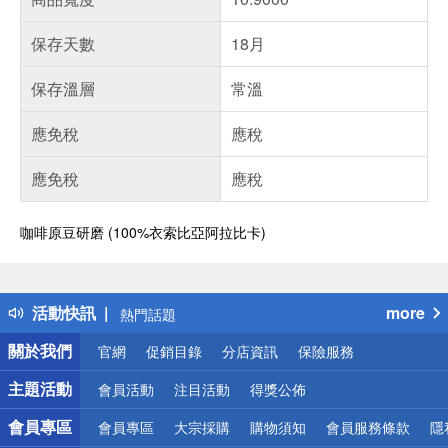
保存天數
18月
保存溫層
常溫
應免稅
應稅
應免稅
應稅
咖啡原豆研磨 (100%衣索比亞阿拉比卡)
偏遠地區配送
詐騙網頁！請小心！
得獎公告
活動快訊
more
熱門話題
銀行優惠
關於我們
官網
促銷目錄
分店資訊
保險服務
偏遠地區配送
詐騙網頁！請小心！
主題活動
會員活動
注目活動
得獎公佈
會員專區
會員專區
大宗採購
購物須知
會員服務條款
隱