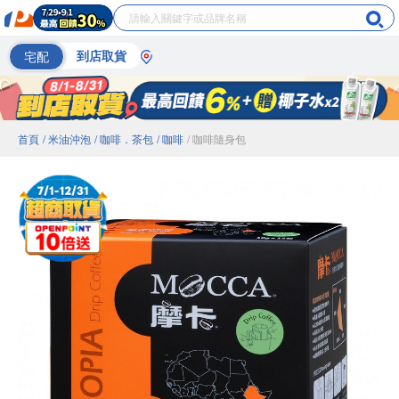
宅配
到店取貨
首頁
/ 米油沖泡
/ 咖啡．茶包
/ 咖啡
/ 咖啡隨身包