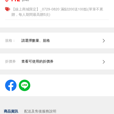
【線上商城限定】_0729-0820 滿$2200送100點(單筆不累
贈，每人期間最高贈5次)
規格：
請選擇數量、規格
折價券
查看可使用的折價券
商品資訊
配送及售後服務說明