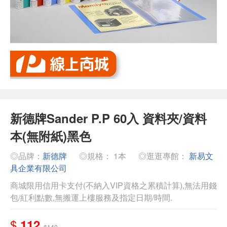
新德牌Sander P.P 60入 資料夾/資料
本(無附紙)黑色
◎品牌：
新德牌
◎規格： 1本
◎逛逛專館：
新易文
具企業有限公司
商城限用信用卡支付(不納入VIP資格之累積計算),無法用錢
包/紅利點數,無搬運上樓服務及指定日期/時間.
$
112
$140