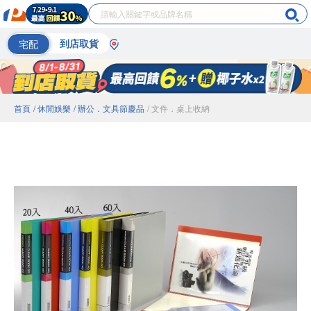
宅配
到店取貨
首頁
/ 休閒娛樂
/ 辦公．文具節慶品
/ 文件．桌上收納