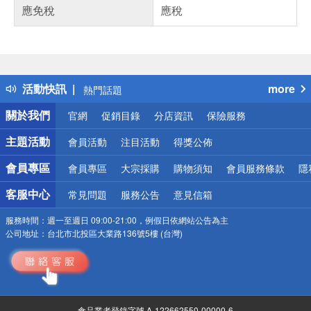
應免稅
應稅
偏遠地區配送
詐騙網頁！請小心！
得獎公告
活動快訊
more
熱門話題
銀行優惠
關於我們
官網
促銷目錄
分店資訊
保險服務
偏遠地區配送
詐騙網頁！請小心！
主題活動
會員活動
注目活動
得獎公佈
會員專區
會員專區
大宗採購
購物須知
會員服務條款
隱
客服中心
常見問題
服務公告
意見信箱
服務時間：
週一至週日 09:00-21:00，例假日依網站公告為主
公司地址：
台北市北投區大業路136號5樓 (台灣)
食品業者登錄字號 A-122662550-00000-6