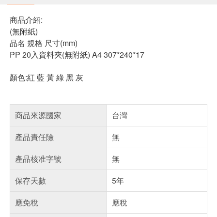
商品介紹:
(無附紙)
品名 規格 尺寸(mm)
PP 20入資料夾(無附紙) A4 307*240*17
顏色:紅 藍 黃 綠 黑 灰
商品來源國家
台灣
產品責任險
無
產品核准字號
無
保存天數
5年
應免稅
應稅