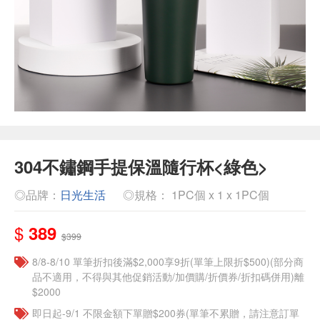
304不鏽鋼手提保溫隨行杯<綠色>
◎品牌：
日光生活
◎規格： 1PC個 x 1 x 1PC個
$
389
$399
8/8-8/10 單筆折扣後滿$2,000享9折(單筆上限折$500)(部分商
品不適用，不得與其他促銷活動/加價購/折價券/折扣碼併用)離
$2000
即日起-9/1 不限金額下單贈$200券(單筆不累贈，請注意訂單