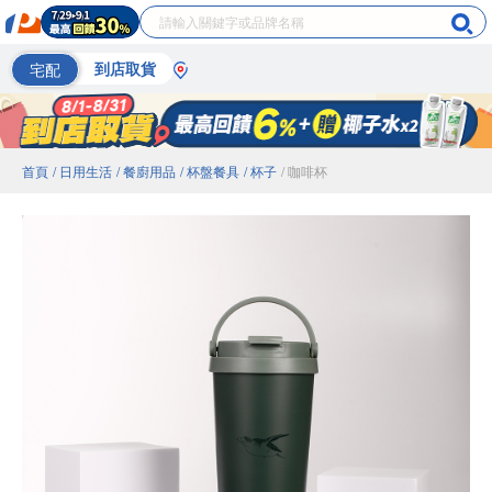
宅配
到店取貨
首頁
/ 日用生活
/ 餐廚用品
/ 杯盤餐具
/ 杯子
/ 咖啡杯