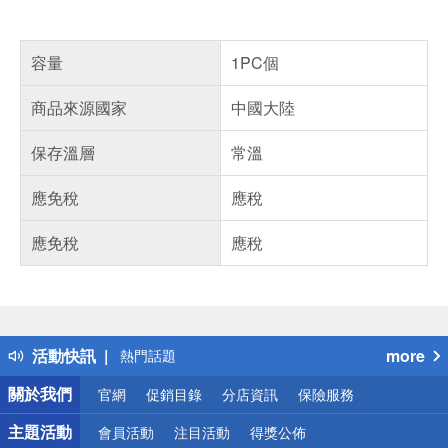
容量
1PC個
商品來源國家
中國大陸
保存溫層
常溫
應免稅
應稅
應免稅
應稅
偏遠地區配送
詐騙網頁！請小心！
得獎公告
活動快訊
more
熱門話題
銀行優惠
關於我們
官網
促銷目錄
分店資訊
保險服務
偏遠地區配送
詐騙網頁！請小心！
主題活動
會員活動
注目活動
得獎公佈