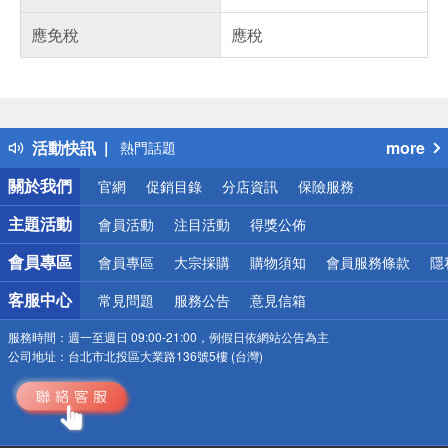
應免稅
應稅
偏遠地區配送
詐騙網頁！請小心！
得獎公告
活動快訊
more
熱門話題
銀行優惠
關於我們
官網
促銷目錄
分店資訊
保險服務
偏遠地區配送
詐騙網頁！請小心！
主題活動
會員活動
注目活動
得獎公佈
會員專區
會員專區
大宗採購
購物須知
會員服務條款
隱
客服中心
常見問題
服務公告
意見信箱
服務時間：
週一至週日 09:00-21:00，例假日依網站公告為主
公司地址：
台北市北投區大業路136號5樓 (台灣)