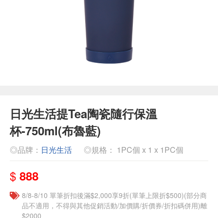
日光生活提Tea陶瓷隨行保溫
杯-750ml(布魯藍)
◎品牌：
日光生活
◎規格： 1PC個 x 1 x 1PC個
$
888
8/8-8/10 單筆折扣後滿$2,000享9折(單筆上限折$500)(部分商
品不適用，不得與其他促銷活動/加價購/折價券/折扣碼併用)離
$2000