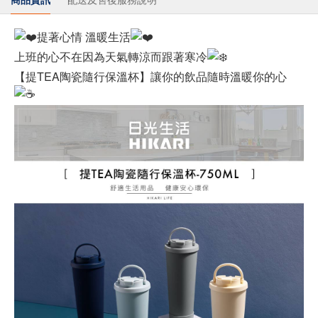
提著心情 溫暖生活
上班的心不在因為天氣轉涼而跟著寒冷
【提TEA陶瓷隨行保溫杯】讓你的飲品隨時溫暖你的心