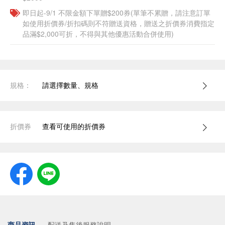
即日起-9/1 不限金額下單贈$200券(單筆不累贈，請注意訂單
如使用折價券/折扣碼則不符贈送資格，贈送之折價券消費指定
品滿$2,000可折，不得與其他優惠活動合併使用)
規格：
請選擇數量、規格
折價券
查看可使用的折價券
商品資訊
配送及售後服務說明