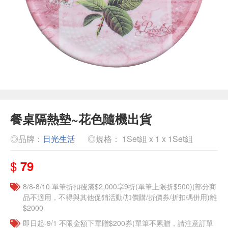
餐桌隔熱墊~花色隨機出貨
◎品牌：
日光生活
◎規格： 1Set組 x 1 x 1Set組
$
79
8/8-8/10 單筆折扣後滿$2,000享9折(單筆上限折$500)(部分商
品不適用，不得與其他促銷活動/加價購/折價券/折扣碼併用)離
$2000
即日起-9/1 不限金額下單贈$200券(單筆不累贈，請注意訂單