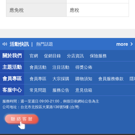
應免稅
應稅
偏遠地區配送
詐騙網頁！請小心！
得獎公告
活動快訊
more
熱門話題
銀行優惠
關於我們
官網
促銷目錄
分店資訊
保險服務
偏遠地區配送
詐騙網頁！請小心！
主題活動
會員活動
注目活動
得獎公佈
會員專區
會員專區
大宗採購
購物須知
會員服務條款
隱
客服中心
常見問題
服務公告
意見信箱
服務時間：
週一至週日 09:00-21:00，例假日依網站公告為主
公司地址：
台北市北投區大業路136號5樓 (台灣)