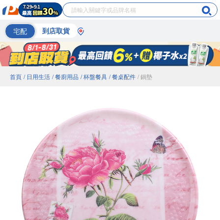
宅配
到店取貨
首頁
/ 日用生活
/ 餐廚用品
/ 杯盤餐具
/ 餐桌配件
/ 鍋墊