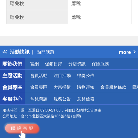
應免稅
應稅
應免稅
應稅
偏遠地區配送
詐騙網頁！請小心！
得獎公告
活動快訊
more
熱門話題
銀行優惠
關於我們
官網
促銷目錄
分店資訊
保險服務
偏遠地區配送
詐騙網頁！請小心！
主題活動
會員活動
注目活動
得獎公佈
會員專區
會員專區
大宗採購
購物須知
會員服務條款
隱
客服中心
常見問題
服務公告
意見信箱
服務時間：
週一至週日 09:00-21:00，例假日依網站公告為主
公司地址：
台北市北投區大業路136號5樓 (台灣)