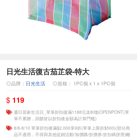
日光生活復古茄芷袋-特大
◎品牌：
日光生活
◎規格： 1PC個 x 1 x 1PC個
$
119
週日居家生活日_單筆折扣後滿1188元送80點OPENPONT(單
筆不累贈，回饋皆以折扣後金額為計算門檻)
8/8-8/10 單筆折扣後滿$2,000享9折(單筆上限折$500)(部分商
品不適用，不得與其他促銷活動/加價購/折價券/折扣碼併用)離