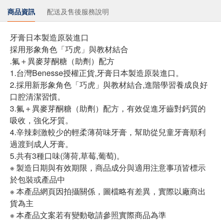
商品資訊
配送及售後服務說明
牙膏日本製造原裝進口
採用形象角色「巧虎」與教材結合
.氟＋異麥芽酮糖（助劑）配方
1.台灣Benesse授權正貨,牙膏日本製造原裝進口。
2.採用新形象角色「巧虎」與教材結合,進階學習養成良好
口腔清潔習慣。
3.氟＋異麥芽酮糖（助劑）配方，有效促進牙齒對鈣質的
吸收，強化牙質。
4.辛辣刺激較少的輕柔薄荷味牙膏，幫助從兒童牙膏順利
過渡到成人牙膏。
5.共有3種口味(薄荷,草莓,葡萄)。
※ 製造日期與有效期限，商品成分與適用注意事項皆標示
於包裝或產品中
※ 本產品網頁因拍攝關係，圖檔略有差異，實際以廠商出
貨為主
※ 本產品文案若有變動敬請參照實際商品為準