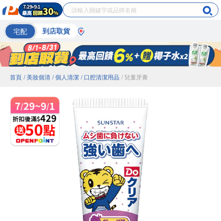
宅配
到店取貨
首頁
/ 美妝個清
/ 個人清潔
/ 口腔清潔用品
/ 兒童牙膏