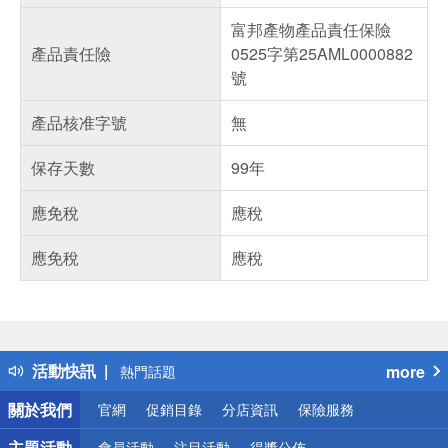
富邦產物產品責任保險
產品責任險
0525字第25AML0000882
號
產品核准字號
無
保存天數
99年
應免稅
應稅
應免稅
應稅
偏遠地區配送
詐騙網頁！請小心！
得獎公告
活動快訊
more
熱門話題
銀行優惠
關於我們
官網
促銷目錄
分店資訊
保險服務
偏遠地區配送
詐騙網頁！請小心！
主題活動
會員活動
注目活動
得獎公佈