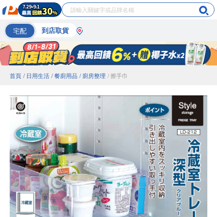
宅配
到店取貨
首頁
/ 日用生活
/ 餐廚用品
/ 廚房整理
/ 擦手巾