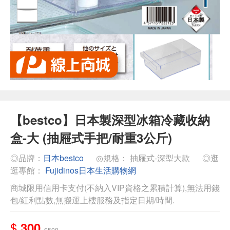
【bestco】日本製深型冰箱冷藏收納
盒-大 (抽屜式手把/耐重3公斤)
◎品牌：
日本bestco
◎規格： 抽屜式-深型大款
◎逛
逛專館：
Fujidinos日本生活購物網
商城限用信用卡支付(不納入VIP資格之累積計算),無法用錢
包/紅利點數,無搬運上樓服務及指定日期/時間.
$
300
$500