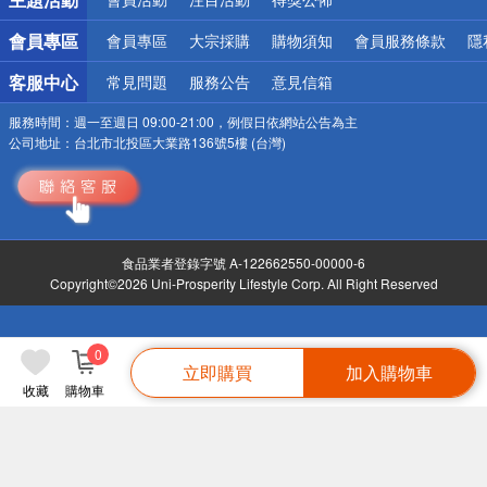
會員專區
會員專區
大宗採購
購物須知
會員服務條款
隱
客服中心
常見問題
服務公告
意見信箱
服務時間：
週一至週日 09:00-21:00，例假日依網站公告為主
公司地址：
台北市北投區大業路136號5樓 (台灣)
食品業者登錄字號 A-122662550-00000-6
Copyright©2026 Uni-Prosperity Lifestyle Corp. All Right Reserved
0
立即購買
加入購物車
收藏
購物車