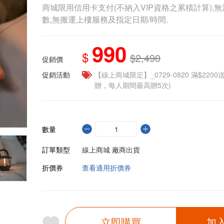
商城限用信用卡支付(不納入VIP資格之累積計算),無
數,無搬運上樓服務及指定日期/時間.
990
$
$2,490
促銷價
促銷活動
【線上商城限定】_0729-0820 滿$2200
贈，每人期間最高贈5次)
數量
訂單類型
線上商城 廠商出貨
折價券
查看適用折價券
立即購買
加