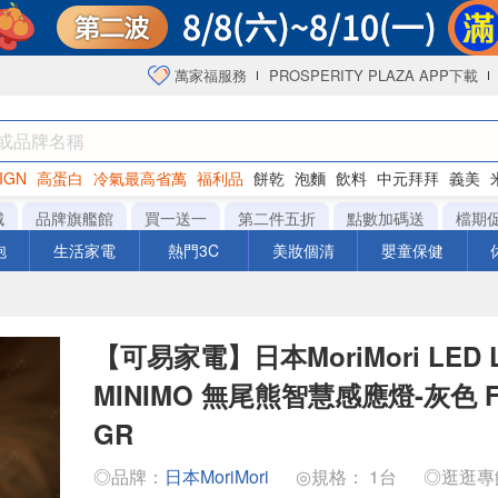
萬家福服務
PROSPERITY PLAZA APP下載
IGN
高蛋白
冷氣最高省萬
福利品
餅乾
泡麵
飲料
中元拜拜
義美
海苔
城
品牌旗艦館
買一送一
第二件五折
點數加碼送
檔期
泡
生活家電
熱門3C
美妝個清
嬰童保健
【可易家電】日本MoriMori LED L
MINIMO 無尾熊智慧感應燈-灰色 FM
GR
◎品牌：
日本MoriMori
◎規格： 1台
◎逛逛專