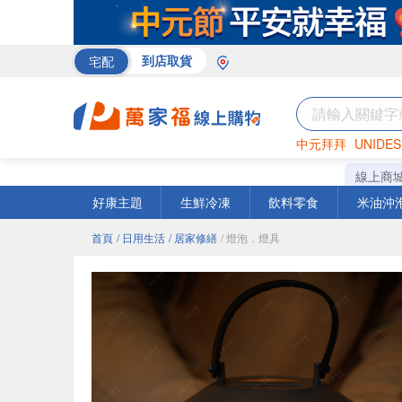
宅配
到店取貨
中元拜拜
UNIDES
巧克力
罐頭
咖啡
線上商
好康主題
生鮮冷凍
飲料零食
米油沖
首頁
/ 日用生活
/ 居家修繕
/ 燈泡．燈具