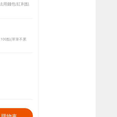
法用錢包/紅利點
送100點(單筆不累
入購物車