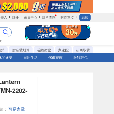
結帳
登入
註冊
會員中心
訂單查詢
購物車(0)
米
促銷
整箱購划算
活動總覽
家速配
超商取貨
休閒娛樂
日用生活
傢俱寢飾
服飾鞋包
antern
N-2202-
館：
可易家電