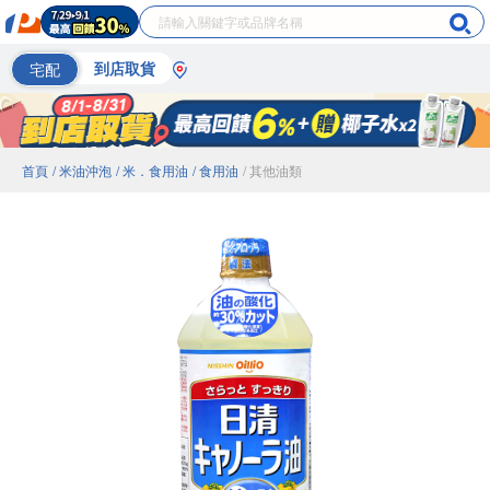
宅配
到店取貨
首頁
/ 米油沖泡
/ 米．食用油
/ 食用油
/ 其他油類