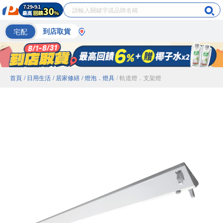
宅配
到店取貨
首頁
/ 日用生活
/ 居家修繕
/ 燈泡．燈具
/ 軌道燈．支架燈