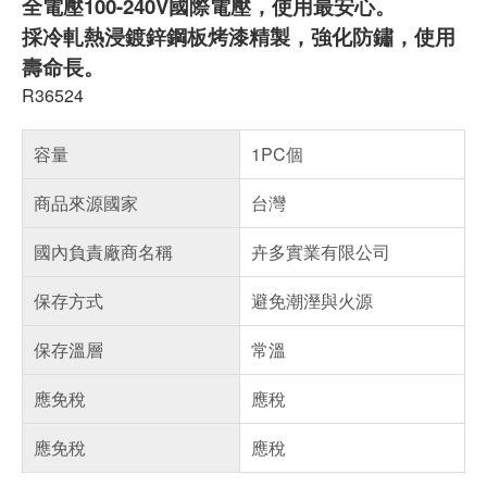
全電壓100-240V國際電壓，使用最安心。
採冷軋熱浸鍍鋅鋼板烤漆精製，強化防鏽，使用
壽命長。
R36524
容量
1PC個
商品來源國家
台灣
國內負責廠商名稱
卉多實業有限公司
保存方式
避免潮溼與火源
保存溫層
常溫
應免稅
應稅
應免稅
應稅