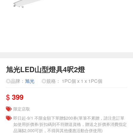
旭光LED山型燈具4呎2燈
◎品牌：
旭光
◎規格： 1PC個 x 1 x 1PC個
$
399
限定店取
即日起-9/1 不限金額下單贈$200券(單筆不累贈，請注意訂單
如使用折價券/折扣碼則不符贈送資格，贈送之折價券消費指定
品滿$2,000可折，不得與其他優惠活動合併使用)