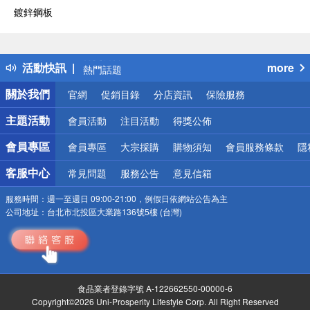
鍍鋅鋼板
偏遠地區配送
詐騙網頁！請小心！
得獎公告
活動快訊
more
熱門話題
銀行優惠
關於我們
官網
促銷目錄
分店資訊
保險服務
偏遠地區配送
詐騙網頁！請小心！
主題活動
會員活動
注目活動
得獎公佈
會員專區
會員專區
大宗採購
購物須知
會員服務條款
隱
客服中心
常見問題
服務公告
意見信箱
服務時間：
週一至週日 09:00-21:00，例假日依網站公告為主
公司地址：
台北市北投區大業路136號5樓 (台灣)
食品業者登錄字號 A-122662550-00000-6
Copyright©2026 Uni-Prosperity Lifestyle Corp. All Right Reserved