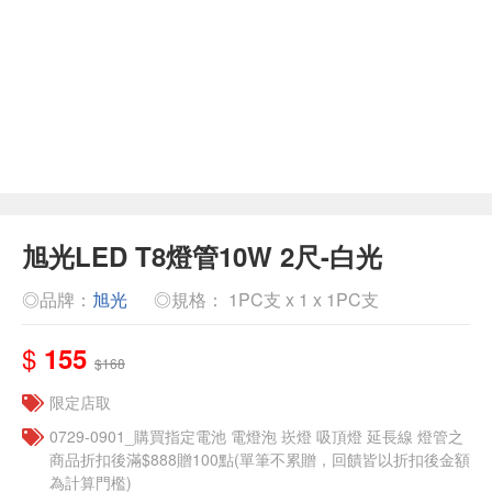
旭光LED T8燈管10W 2尺-白光
◎品牌：
旭光
◎規格： 1PC支 x 1 x 1PC支
$
155
$168
限定店取
0729-0901_購買指定電池 電燈泡 崁燈 吸頂燈 延長線 燈管之
商品折扣後滿$888贈100點(單筆不累贈，回饋皆以折扣後金額
為計算門檻)