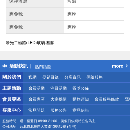
保存溫層
常溫
應免稅
應稅
應免稅
應稅
發光二極體(LED)玻璃.塑膠
偏遠地區配送
詐騙網頁！請小心！
得獎公告
活動快訊
more
熱門話題
銀行優惠
關於我們
官網
促銷目錄
分店資訊
保險服務
偏遠地區配送
詐騙網頁！請小心！
主題活動
會員活動
注目活動
得獎公佈
會員專區
會員專區
大宗採購
購物須知
會員服務條款
隱
客服中心
常見問題
服務公告
意見信箱
服務時間：
週一至週日 09:00-21:00，例假日依網站公告為主
公司地址：
台北市北投區大業路136號5樓 (台灣)