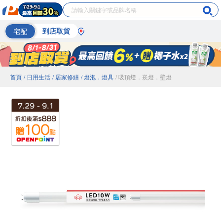
宅配
到店取貨
首頁
/ 日用生活
/ 居家修繕
/ 燈泡．燈具
/ 吸頂燈．崁燈．壁燈