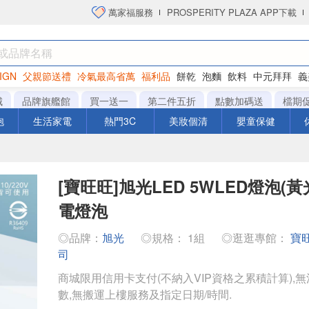
萬家福服務
PROSPERITY PLAZA APP下載
IGN
父親節送禮
冷氣最高省萬
福利品
餅乾
泡麵
飲料
中元拜拜
義
洋芋片
城
品牌旗艦館
買一送一
第二件五折
點數加碼送
檔期
泡
生活家電
熱門3C
美妝個清
嬰童保健
[寶旺旺]旭光LED 5WLED燈泡(黃光
電燈泡
◎品牌：
旭光
◎規格： 1組
◎逛逛專館：
寶
司
商城限用信用卡支付(不納入VIP資格之累積計算),無
數,無搬運上樓服務及指定日期/時間.