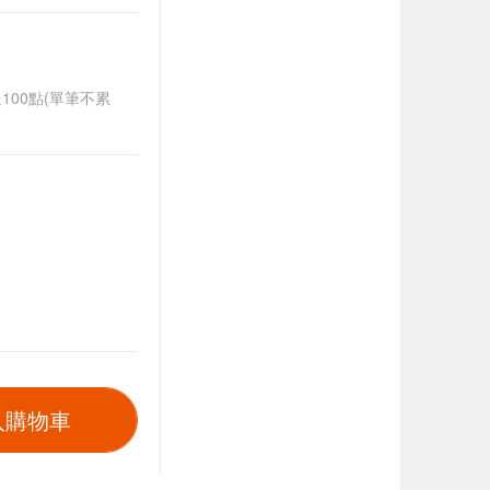
送100點(單筆不累
入購物車