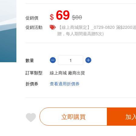
69
$
$80
促銷價
促銷活動
【線上商城限定】_0729-0820 滿$2200
贈，每人期間最高贈5次)
數量
訂單類型
線上商城 廠商出貨
折價券
查看適用折價券
立即購買
加