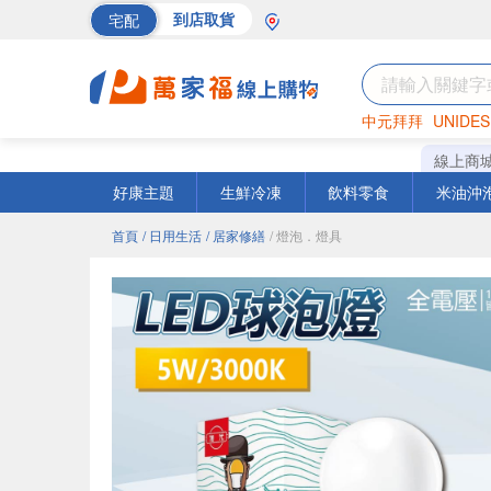
宅配
到店取貨
中元拜拜
UNIDES
巧克力
罐頭
海苔
線上商
好康主題
生鮮冷凍
飲料零食
米油沖
首頁
/ 日用生活
/ 居家修繕
/ 燈泡．燈具