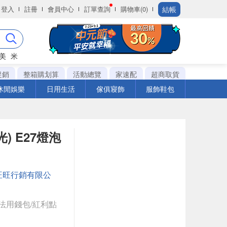
結帳
登入
註冊
會員中心
訂單查詢
購物車(0)
美
米
促銷
整箱購划算
活動總覽
家速配
超商取貨
休閒娛樂
日用生活
傢俱寢飾
服飾鞋包
) E27燈泡
旺旺行銷有限公
法用錢包/紅利點