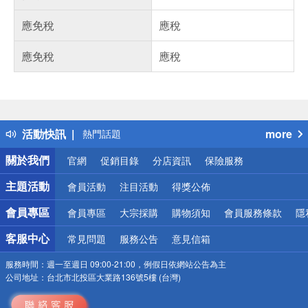
應免稅
應稅
應免稅
應稅
偏遠地區配送
詐騙網頁！請小心！
得獎公告
活動快訊
more
熱門話題
銀行優惠
關於我們
官網
促銷目錄
分店資訊
保險服務
偏遠地區配送
詐騙網頁！請小心！
主題活動
會員活動
注目活動
得獎公佈
會員專區
會員專區
大宗採購
購物須知
會員服務條款
隱
客服中心
常見問題
服務公告
意見信箱
服務時間：
週一至週日 09:00-21:00，例假日依網站公告為主
公司地址：
台北市北投區大業路136號5樓 (台灣)