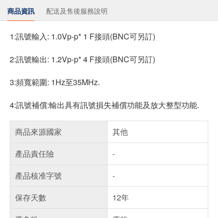
商品資訊
配送及售後服務說明
1:訊號輸入: 1.0Vp-p* 1 F接頭(BNC可另訂)
2:訊號輸出: 1.2Vp-p* 4 F接頭(BNC可另訂)
3:頻寬範圍: 1Hz至35MHz.
4:訊號補償:輸出具有訊號損失補償功能及放大整型功能.
商品來源國家
其他
產品責任險
-
產品核准字號
-
保存天數
12年