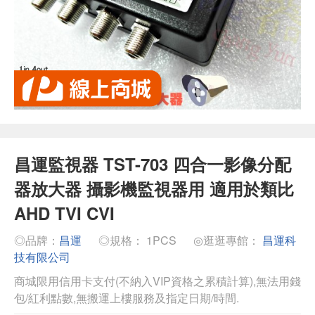
昌運監視器 TST-703 四合一影像分配
器放大器 攝影機監視器用 適用於類比
AHD TVI CVI
◎品牌：
昌運
◎規格： 1PCS
◎逛逛專館：
昌運科
技有限公司
商城限用信用卡支付(不納入VIP資格之累積計算),無法用錢
包/紅利點數,無搬運上樓服務及指定日期/時間.