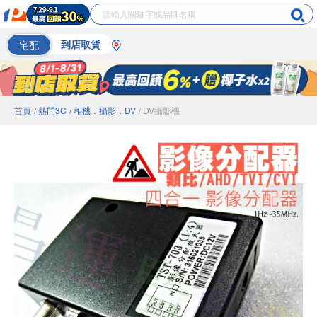
宅配
到店取貨
首頁
/ 熱門3C
/ 相機．攝影．DV
/ DV攝影機