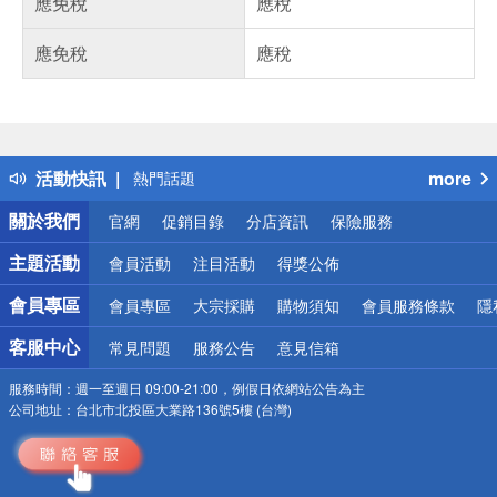
應免稅
應稅
應免稅
應稅
偏遠地區配送
詐騙網頁！請小心！
得獎公告
活動快訊
more
熱門話題
銀行優惠
關於我們
官網
促銷目錄
分店資訊
保險服務
偏遠地區配送
詐騙網頁！請小心！
主題活動
會員活動
注目活動
得獎公佈
會員專區
會員專區
大宗採購
購物須知
會員服務條款
隱
客服中心
常見問題
服務公告
意見信箱
服務時間：
週一至週日 09:00-21:00，例假日依網站公告為主
公司地址：
台北市北投區大業路136號5樓 (台灣)