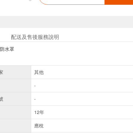
配送及售後服務說明
防水罩
家
其他
-
號
-
12年
應稅