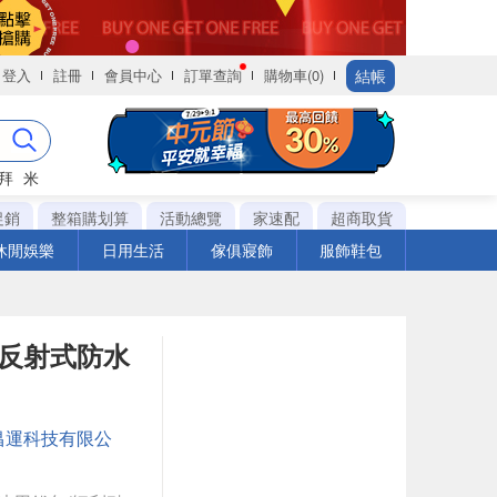
結帳
登入
註冊
會員中心
訂單查詢
購物車(0)
拜
米
促銷
整箱購划算
活動總覽
家速配
超商取貨
休閒娛樂
日用生活
傢俱寢飾
服飾鞋包
外線反射式防水
昌運科技有限公