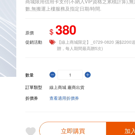
商城限用信用卡支付(不納入VIP資格之累積計算),無
數,無搬運上樓服務及指定日期/時間.
380
$
原價
促銷活動
【線上商城限定】_0729-0820 滿$2200
贈，每人期間最高贈5次)
數量
訂單類型
線上商城 廠商出貨
折價券
查看適用折價券
立即購買
加