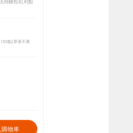
法用錢包/紅利點
送100點(單筆不累
入購物車