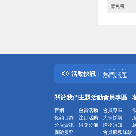
應免稅
偏遠地區配
詐騙網頁！
得獎公告
活動快訊
熱門話題
銀行優惠
偏遠地區配
關於我們
主題活動
會員專區
詐騙網頁！
官網
會員活動
會員專區
促銷目錄
注目活動
大宗採購
分店資訊
得獎公佈
購物須知
保險服務
會員服務條款