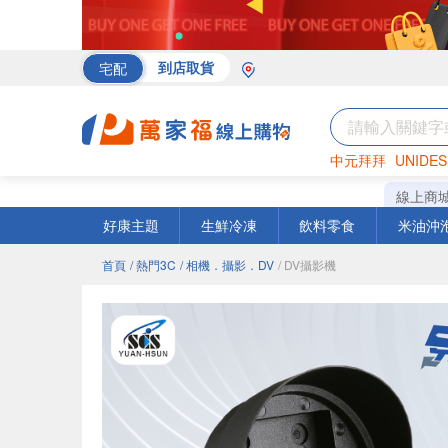
宅配
到店取貨
中元拜拜
UNIDES
罐頭
海苔
巧克力
線上商
好康主題
生鮮冷凍
飲料零食
米油沖
首頁
/ 熱門3C
/ 相機．攝影．DV
/ DV攝影機