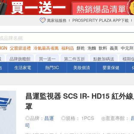
萬家福服務
PROSPERITY PLAZA APP下載
IGN
父親節送禮
冷氣最高省萬
福利品
餅乾
泡麵
飲料
義美
中元拜
衛生紙
城
品牌旗艦館
買一送一
第二件五折
點數加碼送
檔期
泡
生活家電
熱門3C
美妝個清
嬰童保健
昌運監視器 SCS IR- HD15 紅
罩
◎品牌：
昌運
◎規格： 1PCS
◎逛逛專館：
司