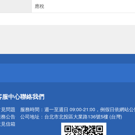
應稅
送
請小心！
送
客服中心
聯絡我們
請小心！
常見問題
服務時間：
週一至週日 09:00-21:00，例假日依網站
服務公告
公司地址：
台北市北投區大業路136號5樓 (台灣)
意見信箱