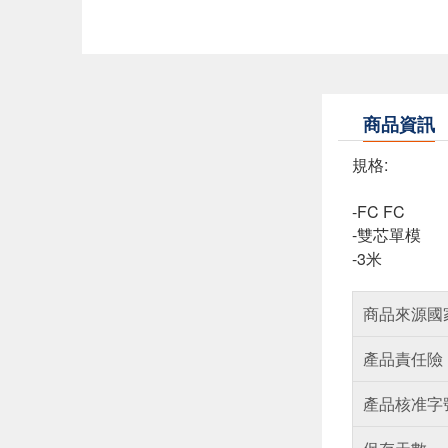
商品資訊
規格:
-FC FC
-雙芯單模
-3米
商品來源國
產品責任險
產品核准字