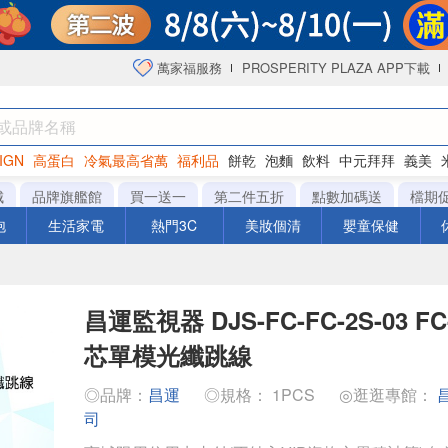
萬家福服務
PROSPERITY PLAZA APP下載
IGN
高蛋白
冷氣最高省萬
福利品
餅乾
泡麵
飲料
中元拜拜
義美
海苔
城
品牌旗艦館
買一送一
第二件五折
點數加碼送
檔期
泡
生活家電
熱門3C
美妝個清
嬰童保健
昌運監視器 DJS-FC-FC-2S-03 FC
芯單模光纖跳線
◎品牌：
昌運
◎規格： 1PCS
◎逛逛專館：
司