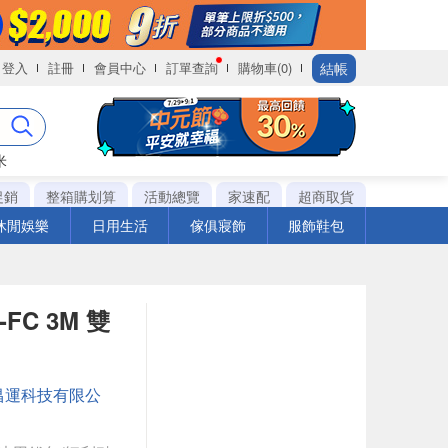
結帳
登入
註冊
會員中心
訂單查詢
購物車(0)
米
促銷
整箱購划算
活動總覽
家速配
超商取貨
休閒娛樂
日用生活
傢俱寢飾
服飾鞋包
-FC 3M 雙
昌運科技有限公