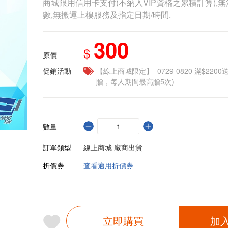
商城限用信用卡支付(不納入VIP資格之累積計算),無
數,無搬運上樓服務及指定日期/時間.
300
$
原價
促銷活動
【線上商城限定】_0729-0820 滿$2200
贈，每人期間最高贈5次)
數量
訂單類型
線上商城 廠商出貨
折價券
查看適用折價券
立即購買
加