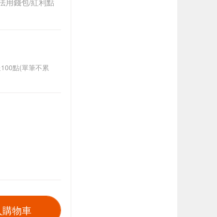
法用錢包/紅利點
送100點(單筆不累
入購物車