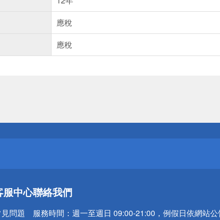
12年
應稅
應稅
送
請小心！
送
客服中心
聯絡我們
請小心！
常見問題
服務時間：
週一至週日 09:00-21:00，例假日依網站