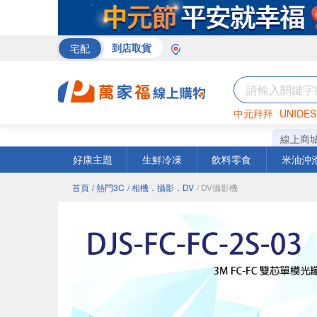
宅配
到店取貨
中元拜拜
UNIDES
巧克力
罐頭
咖啡
線上商
好康主題
生鮮冷凍
飲料零食
米油沖
首頁
/ 熱門3C
/ 相機．攝影．DV
/ DV攝影機