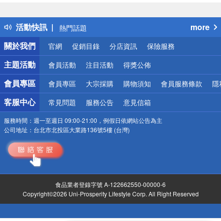
詐騙網頁！請小心！
得獎公告
活動快訊
more
熱門話題
銀行優惠
關於我們
官網
促銷目錄
分店資訊
保險服務
偏遠地區配送
詐騙網頁！請小心！
主題活動
會員活動
注目活動
得獎公佈
會員專區
會員專區
大宗採購
購物須知
會員服務條款
隱
客服中心
常見問題
服務公告
意見信箱
服務時間：
週一至週日 09:00-21:00，例假日依網站公告為主
公司地址：
台北市北投區大業路136號5樓 (台灣)
食品業者登錄字號 A-122662550-00000-6
Copyright©2026 Uni-Prosperity Lifestyle Corp. All Right Reserved