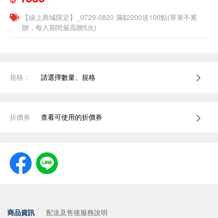
【線上商城限定】_0729-0820 滿$2200送100點(單筆不累
贈，每人期間最高贈5次)
規格：
請選擇數量、規格
折價券
查看可使用的折價券
商品資訊
配送及售後服務說明