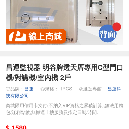
昌運監視器 明谷牌透天厝專用C型門口
機/對講機/室內機 2戶
◎品牌：
昌運
◎規格： 1PCS
◎逛逛專館：
昌運科
技有限公司
商城限用信用卡支付(不納入VIP資格之累積計算),無法用錢
包/紅利點數,無搬運上樓服務及指定日期/時間.
$
1580