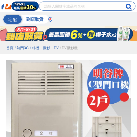
宅配
到店取貨
首頁
/ 熱門3C
/ 相機．攝影．DV
/ DV攝影機