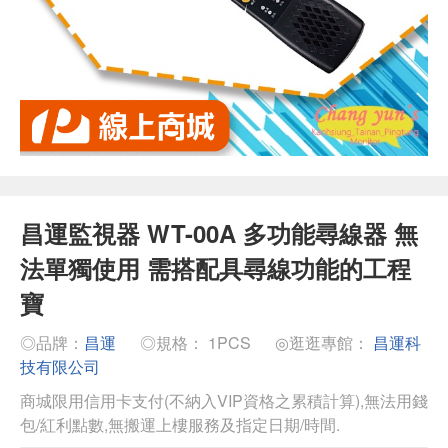
昌運監視器 WT-00A 多功能尋線器 無
法單獨使用 需搭配具尋線功能的工程
寶
◎品牌：
昌運
◎規格： 1PCS
◎逛逛專館：
昌運科
技有限公司
商城限用信用卡支付(不納入VIP資格之累積計算),無法用錢
包/紅利點數,無搬運上樓服務及指定日期/時間.