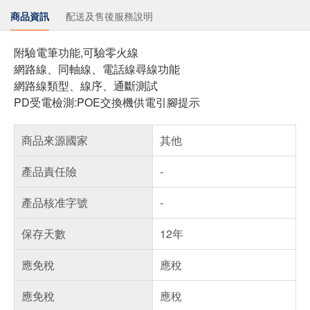
商品資訊
配送及售後服務說明
附驗電筆功能,可驗零火線
網路線、同軸線、電話線尋線功能
網路線類型、線序、通斷測試
PD受電檢測:POE交換機供電引腳提示
商品來源國家
其他
產品責任險
-
產品核准字號
-
保存天數
12年
應免稅
應稅
應免稅
應稅