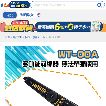
宅配
到店取貨
首頁
/ 熱門3C
/ 相機．攝影．DV
/ DV攝影機