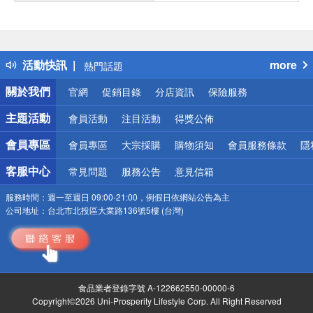
偏遠地區配送
詐騙網頁！請小心！
得獎公告
活動快訊
more
熱門話題
銀行優惠
關於我們
官網
促銷目錄
分店資訊
保險服務
偏遠地區配送
詐騙網頁！請小心！
主題活動
會員活動
注目活動
得獎公佈
會員專區
會員專區
大宗採購
購物須知
會員服務條款
隱
客服中心
常見問題
服務公告
意見信箱
服務時間：
週一至週日 09:00-21:00，例假日依網站公告為主
公司地址：
台北市北投區大業路136號5樓 (台灣)
食品業者登錄字號 A-122662550-00000-6
Copyright©2026 Uni-Prosperity Lifestyle Corp. All Right Reserved