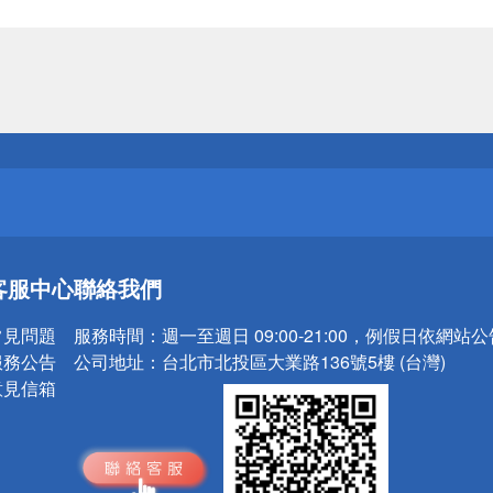
送
請小心！
送
客服中心
聯絡我們
請小心！
常見問題
服務時間：
週一至週日 09:00-21:00，例假日依網站
服務公告
公司地址：
台北市北投區大業路136號5樓 (台灣)
意見信箱