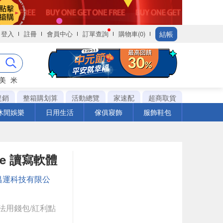
結帳
登入
註冊
會員中心
訂單查詢
購物車(0)
美
米
促銷
整箱購划算
活動總覽
家速配
超商取貨
休閒娛樂
日用生活
傢俱寢飾
服飾鞋包
ite 讀寫軟體
昌運科技有限公
法用錢包/紅利點