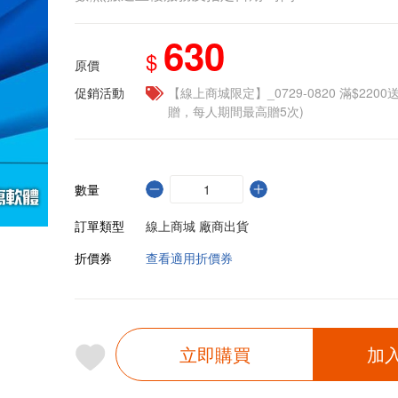
630
$
原價
促銷活動
【線上商城限定】_0729-0820 滿$2200
贈，每人期間最高贈5次)
數量
訂單類型
線上商城 廠商出貨
折價券
查看適用折價券
立即購買
加