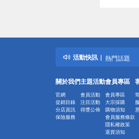
偏遠地區配
詐騙網頁！
得獎公告
活動快訊
熱門話題
銀行優惠
偏遠地區配
關於我們
主題活動
會員專區
詐騙網頁！
官網
會員活動
會員專區
促銷目錄
注目活動
大宗採購
分店資訊
得獎公佈
購物須知
保險服務
會員服務條款
隱私權政策
退貨須知