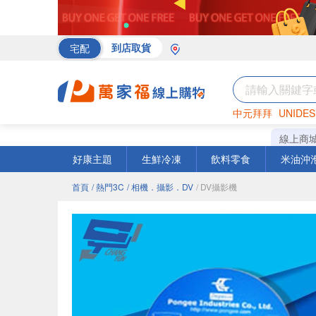
宅配
到店取貨
中元拜拜
UNIDES
海苔
巧克力
罐頭
線上商
好康主題
生鮮冷凍
飲料零食
米油沖
首頁
/ 熱門3C
/ 相機．攝影．DV
/ DV攝影機