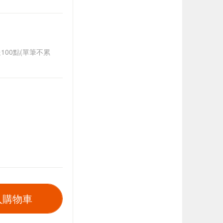
送100點(單筆不累
入購物車