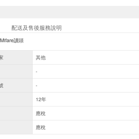
配送及售後服務說明
ifare讀頭
家
其他
-
號
-
12年
應稅
應稅