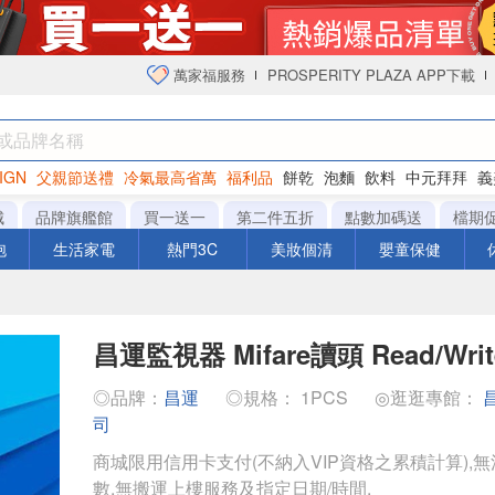
萬家福服務
PROSPERITY PLAZA APP下載
IGN
父親節送禮
冷氣最高省萬
福利品
餅乾
泡麵
飲料
中元拜拜
義
衛生紙
城
品牌旗艦館
買一送一
第二件五折
點數加碼送
檔期
泡
生活家電
熱門3C
美妝個清
嬰童保健
昌運監視器 Mifare讀頭 Read/Wr
◎品牌：
昌運
◎規格： 1PCS
◎逛逛專館：
司
商城限用信用卡支付(不納入VIP資格之累積計算),無
數,無搬運上樓服務及指定日期/時間.