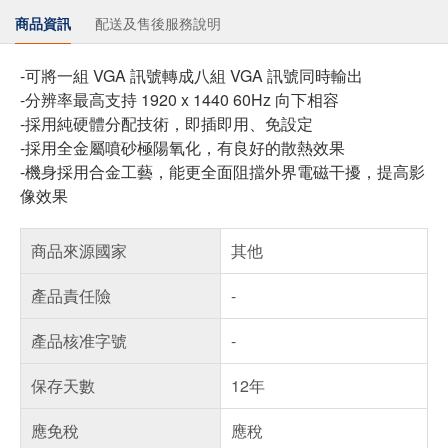
商品資訊
配送及售後服務說明
-可將一組 VGA 訊號轉成八組 VGA 訊號同時輸出
-分辨率最高支持 1920 x 1440 60Hz 向下相容
-採用純硬體分配技術，即插即用、免設定
-採用全金屬噴砂極陽氧化，有良好的散熱效果
-機身採用合金工藝，能更全面阻擋外界電磁干擾，提高影
像效果
商品來源國家
其他
產品責任險
-
產品核准字號
-
保存天數
12年
應免稅
應稅