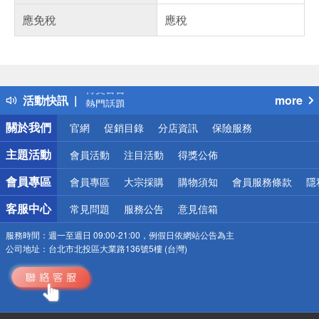
應免稅
應稅
偏遠地區配送
詐騙網頁！請小心！
得獎公告
活動快訊
more
熱門話題
銀行優惠
關於我們
官網
促銷目錄
分店資訊
保險服務
偏遠地區配送
詐騙網頁！請小心！
主題活動
會員活動
注目活動
得獎公佈
會員專區
會員專區
大宗採購
購物須知
會員服務條款
隱
客服中心
常見問題
服務公告
意見信箱
服務時間：
週一至週日 09:00-21:00，例假日依網站公告為主
公司地址：
台北市北投區大業路136號5樓 (台灣)