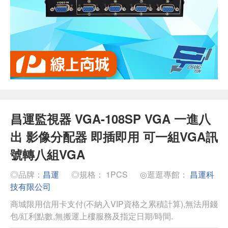
昌運監視器 VGA-108SP VGA 一進八
出 影像分配器 即插即用 可一組VGA訊
號轉八組VGA
◎品牌：
昌運
◎規格： 1PCS
◎逛逛專館：
昌運科
技有限公司
商城限用信用卡支付(不納入VIP資格之累積計算),無法用錢
包/紅利點數,無搬運上樓服務及指定日期/時間.