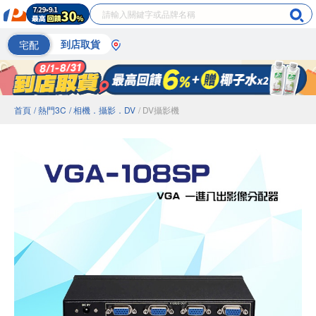
宅配
到店取貨
首頁
/ 熱門3C
/ 相機．攝影．DV
/ DV攝影機