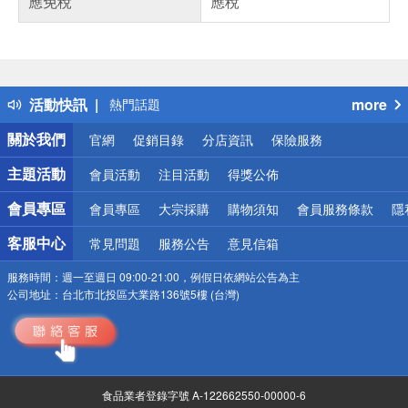
應免稅
應稅
偏遠地區配送
詐騙網頁！請小心！
得獎公告
活動快訊
more
熱門話題
銀行優惠
關於我們
官網
促銷目錄
分店資訊
保險服務
偏遠地區配送
詐騙網頁！請小心！
主題活動
會員活動
注目活動
得獎公佈
會員專區
會員專區
大宗採購
購物須知
會員服務條款
隱
客服中心
常見問題
服務公告
意見信箱
服務時間：
週一至週日 09:00-21:00，例假日依網站公告為主
公司地址：
台北市北投區大業路136號5樓 (台灣)
食品業者登錄字號 A-122662550-00000-6