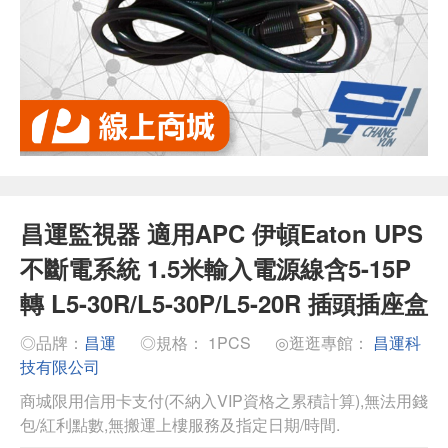
昌運監視器 適用APC 伊頓Eaton UPS
不斷電系統 1.5米輸入電源線含5-15P
轉 L5-30R/L5-30P/L5-20R 插頭插座盒
◎品牌：
昌運
◎規格： 1PCS
◎逛逛專館：
昌運科
技有限公司
商城限用信用卡支付(不納入VIP資格之累積計算),無法用錢
包/紅利點數,無搬運上樓服務及指定日期/時間.