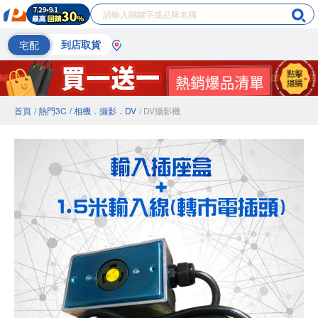
宅配
到店取貨
首頁
/ 熱門3C
/ 相機．攝影．DV
/ DV攝影機