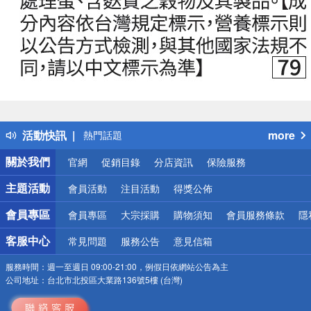
偏遠地區配送
詐騙網頁！請小心！
得獎公告
活動快訊
more
熱門話題
銀行優惠
關於我們
官網
促銷目錄
分店資訊
保險服務
偏遠地區配送
詐騙網頁！請小心！
主題活動
會員活動
注目活動
得獎公佈
會員專區
會員專區
大宗採購
購物須知
會員服務條款
隱
客服中心
常見問題
服務公告
意見信箱
服務時間：
週一至週日 09:00-21:00，例假日依網站公告為主
公司地址：
台北市北投區大業路136號5樓 (台灣)