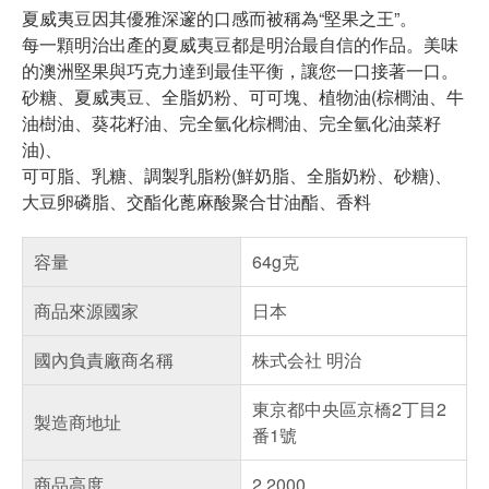
夏威夷豆因其優雅深邃的口感而被稱為“堅果之王”。​
每一顆明治出產的夏威夷豆都是明治最自信的作品。美味
的澳洲堅果與巧克力達到最佳平衡，讓您一口接著一口。​
砂糖、夏威夷豆、全脂奶粉、可可塊、植物油(棕櫚油、牛
油樹油、葵花籽油、完全氫化棕櫚油、完全氫化油菜籽
油)、
可可脂、乳糖、調製乳脂粉(鮮奶脂、全脂奶粉、砂糖)、
大豆卵磷脂、交酯化蓖麻酸聚合甘油酯、香料
容量
64g克
商品來源國家
日本
國內負責廠商名稱
株式会社 明治
東京都中央區京橋2丁目2
製造商地址
番1號
商品高度
2.2000