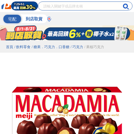
宅配
到店取貨
首頁
/ 飲料零食
/ 糖果．巧克力．口香糖
/ 巧克力
/ 果核巧克力