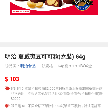
明治 夏威夷豆可可粒(盒裝) 64g
◎品牌：
明治食品
◎規格： 64g克 x 1 x 1BOX盒
$
103
8/8-8/10 單筆折扣後滿$2,000享9折(單筆上限折$500)(部分商
品不適用，不得與其他促銷活動/加價購/折價券/折扣碼併用)離
$2000
即日起-9/1 不限金額下單贈$200券(單筆不累贈，請注意訂單