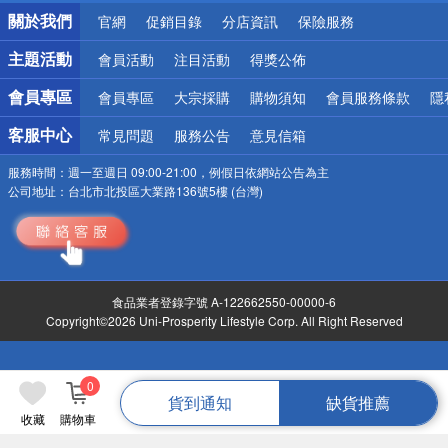
銀行優惠
關於我們
官網
促銷目錄
分店資訊
保險服務
偏遠地區配送
詐騙網頁！請小心！
主題活動
會員活動
注目活動
得獎公佈
會員專區
會員專區
大宗採購
購物須知
會員服務條款
隱
客服中心
常見問題
服務公告
意見信箱
服務時間：
週一至週日 09:00-21:00，例假日依網站公告為主
公司地址：
台北市北投區大業路136號5樓 (台灣)
食品業者登錄字號 A-122662550-00000-6
Copyright©2026 Uni-Prosperity Lifestyle Corp. All Right Reserved
0
貨到通知
缺貨推薦
收藏
購物車