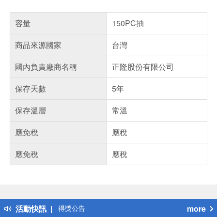
容量
150PC抽
商品來源國家
台灣
國內負責廠商名稱
正隆股份有限公司
保存天數
5年
保存溫層
常溫
應免稅
應稅
應免稅
應稅
偏遠地區配送
詐騙網頁！請小心！
得獎公告
活動快訊
more
熱門話題