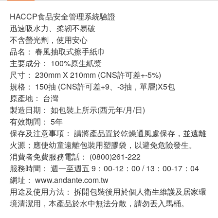
HACCP食品安全管理系統驗證
迅速吸水力、柔韌不易破
不含螢光劑，使用安心
品名： 春風抽取式擦手紙巾
主要成分： 100%原生紙漿
尺寸： 230mm X 210mm (CNS許可差+-5%)
規格： 150抽 (CNS許可差+9、-3抽，單層)X5包
原產地： 台灣
製造日期： 如包裝上所示(西元年/月/日)
有效期間： 5年
保存及注意事項： 請將產品置於乾燥通風處保存，並遠離
火源；應使幼童遠離包裝用塑膠袋，以避免危險發生。
消費者免費服務電話： (0800)261-222
服務時間： 週一至週五 9：00-12：00 / 13：00-17：04
網址： www.andante.com.tw
用途及使用方法： 拆開包裝後用於個人衛生維護及居家環
境清潔用，本產品於水中無法分散，請勿丟入馬桶。