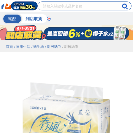
宅配
到店取貨
首頁
/ 日用生活
/ 衛生紙
/ 廚房紙巾
/ 廚房紙巾