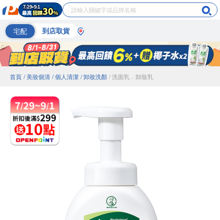
宅配
到店取貨
首頁
/ 美妝個清
/ 個人清潔
/ 卸妝洗顏
/ 洗面乳．卸妝乳