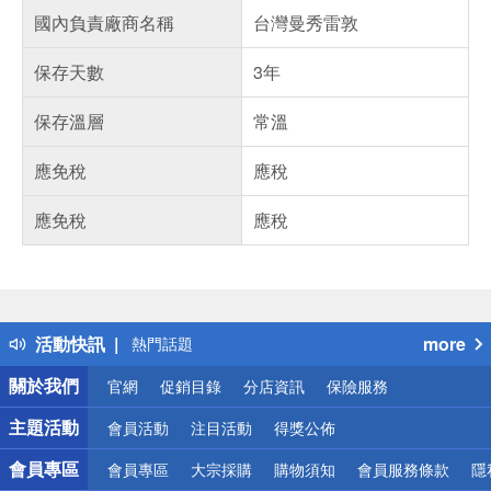
國內負責廠商名稱
台灣曼秀雷敦
保存天數
3年
保存溫層
常溫
應免稅
應稅
應免稅
應稅
偏遠地區配送
詐騙網頁！請小心！
得獎公告
活動快訊
more
熱門話題
銀行優惠
關於我們
官網
促銷目錄
分店資訊
保險服務
偏遠地區配送
詐騙網頁！請小心！
主題活動
會員活動
注目活動
得獎公佈
會員專區
會員專區
大宗採購
購物須知
會員服務條款
隱