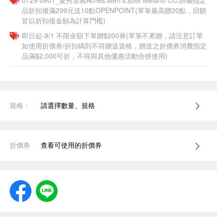
0729-0901_曼秀雷敦Acnes.Men's.肌研.Melano CC.防曬指定
品折扣後滿299元送10點OPENPOINT(單筆最高贈20點，回饋
皆以折扣後金額為計算門檻)
即日起-9/1 不限金額下單贈$200券(單筆不累贈，請注意訂單
如使用折價券/折扣碼則不符贈送資格，贈送之折價券消費指定
品滿$2,000可折，不得與其他優惠活動合併使用)
規格：
請選擇數量、規格
折價券
查看可使用的折價券