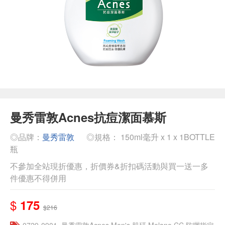
曼秀雷敦Acnes抗痘潔面慕斯
◎品牌：
曼秀雷敦
◎規格： 150ml毫升 x 1 x 1BOTTLE
瓶
不參加全站現折優惠，折價券&折扣碼活動與買一送一多
件優惠不得併用
$
175
$216