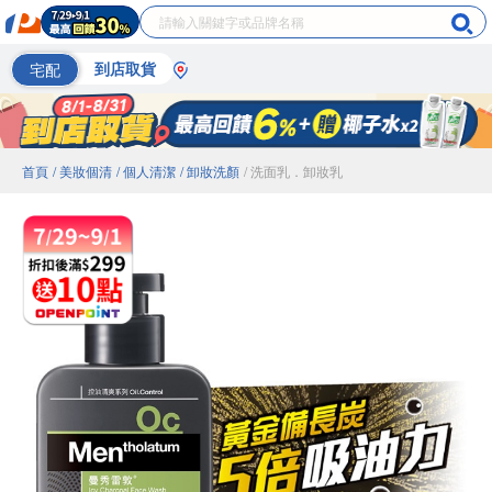
宅配
到店取貨
首頁
/ 美妝個清
/ 個人清潔
/ 卸妝洗顏
/ 洗面乳．卸妝乳