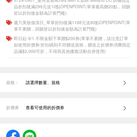
0729-0901_曼秀雷敦Acnes.Men's.肌研.Melano CC.防曬指定
品折扣後滿299元送10點OPENPOINT(單筆最高贈20點，回饋
皆以折扣後金額為計算門檻)
週六美妝個清日_單筆折扣後滿1188元送80點OPENPOINT(單
筆不累贈，回饋皆以折扣後金額為計算門檻)
即日起-9/1 不限金額下單贈$200券(單筆不累贈，請注意訂單
如使用折價券/折扣碼則不符贈送資格，贈送之折價券消費指定
品滿$2,000可折，不得與其他優惠活動合併使用)
規格：
請選擇數量、規格
折價券
查看可使用的折價券