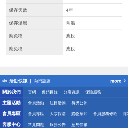
保存天數
4年
保存溫層
常溫
應免稅
應稅
應免稅
應稅
偏遠地區配送
詐騙網頁！請小心！
得獎公告
活動快訊
more
熱門話題
銀行優惠
關於我們
官網
促銷目錄
分店資訊
保險服務
偏遠地區配送
詐騙網頁！請小心！
主題活動
會員活動
注目活動
得獎公佈
會員專區
會員專區
大宗採購
購物須知
會員服務條款
隱
客服中心
常見問題
服務公告
意見信箱