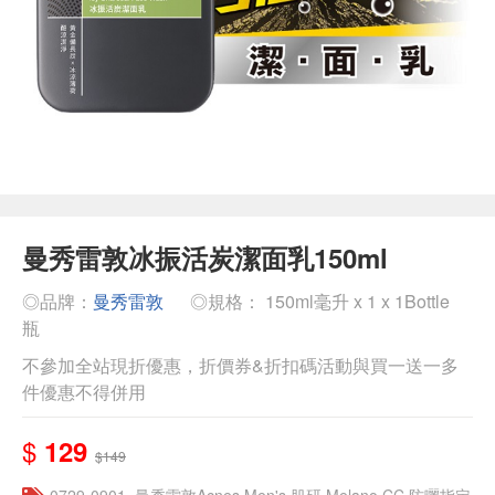
曼秀雷敦冰振活炭潔面乳150ml
◎品牌：
曼秀雷敦
◎規格： 150ml毫升 x 1 x 1Bottle
瓶
不參加全站現折優惠，折價券&折扣碼活動與買一送一多
件優惠不得併用
$
129
$149