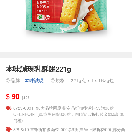
本味誠現乳酥餅221g
◎品牌：
本味誠現
◎規格： 221g克 x 1 x 1Bag包
$
90
$106
0729-0901_30大品牌同慶 指定品折扣後滿$499贈60點
OPENPOINT(單筆最高贈300點，回饋皆以折扣後金額為計算
門檻)
8/8-8/10 單筆折扣後滿$2,000享9折(單筆上限折$500)(部分商