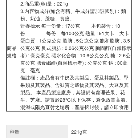
2.商品重(容)量：221g
3.內容物成分(如含有豬、牛成分請加註國別)：麵
粉、奶油、蔗糖、食鹽。
營養標示 每一份量 : 17公克 本包裝含 : 13
份 每份 每100公克 熱量 : 91大卡 大卡
蛋白質 : 1公克公克 脂肪 : 5公克公克 飽和脂肪 : 3.5
商品
公克公克 反式脂肪 : 0.06公克公克 膽固醇(自願標示
規格
者) : 毫克毫克 碳水化合物 : 10.6公克公克 糖 : 2.6公
克公克 膳食纖維(自願標示者) : 公克公克 鈉 : 30毫
克 毫克
備註欄：產品含有牛奶及其製品、蛋及其製品、堅
果類及其製品、含麩質之穀物及其製品、大豆及其
製品。 本產品製造廠房，其設備有處理芒果、花
生、芝麻。請置於28℃以下保存，避免放置高溫、
潮濕或陽光直射之場所，產品拆封後，請立即食用
容量
221g克