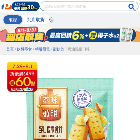
宅配
到店取貨
首頁
/ 飲料零食
/ 精選餅乾
/ 甜餅乾
/ 奶油雞蛋口味