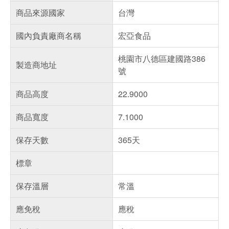
商品來源國家
台灣
國內負責廠商名稱
宏亞食品
桃園市八德區建國路386
製造商地址
號
商品高度
22.9000
商品寬度
7.1000
保存天數
365天
標章
保存溫層
常溫
應免稅
應稅