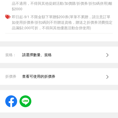
品不適用，不得與其他促銷活動/加價購/折價券/折扣碼併用)離
$2000
即日起-9/1 不限金額下單贈$200券(單筆不累贈，請注意訂單
如使用折價券/折扣碼則不符贈送資格，贈送之折價券消費指定
品滿$2,000可折，不得與其他優惠活動合併使用)
規格：
請選擇數量、規格
折價券
查看可使用的折價券