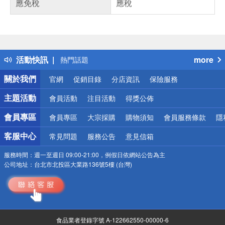
應免稅
應稅
偏遠地區配送
詐騙網頁！請小心！
得獎公告
活動快訊
more
熱門話題
銀行優惠
關於我們
官網
促銷目錄
分店資訊
保險服務
偏遠地區配送
詐騙網頁！請小心！
主題活動
會員活動
注目活動
得獎公佈
會員專區
會員專區
大宗採購
購物須知
會員服務條款
隱
客服中心
常見問題
服務公告
意見信箱
服務時間：
週一至週日 09:00-21:00，例假日依網站公告為主
公司地址：
台北市北投區大業路136號5樓 (台灣)
食品業者登錄字號 A-122662550-00000-6