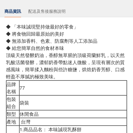
商品資訊
配送及售後服務說明
◆ 「本味誠現堅持做最好的零食」
◆ 將食物回歸最原始的美好
◆ 無添加香料、色素、防腐劑等人工添加品
◆ 給您簡單自然的食材本味
頂級天然發酵奶油，香醇無草腥的頂級荷蘭鮮乳，以天然
乳酸活菌發酵，濃郁奶香帶點迷人微酸，呈現有層次的質
感風味，簡單揉入麵粉與些許糖鹽，烘焙奶香芳醇、口感
輕盈不厚膩的極致美味。
品牌
77
名稱
包裝
袋裝
組合
類型
休閒食品
產地
台灣
1.商品品名： 本味誠現乳酥餅