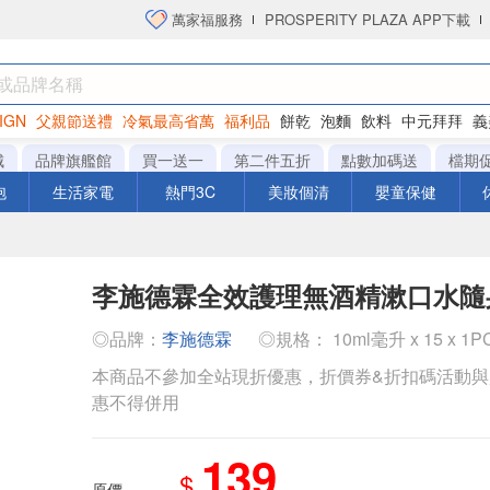
萬家福服務
PROSPERITY PLAZA APP下載
IGN
父親節送禮
冷氣最高省萬
福利品
餅乾
泡麵
飲料
中元拜拜
義
衛生紙
城
品牌旗艦館
買一送一
第二件五折
點數加碼送
檔期
泡
生活家電
熱門3C
美妝個清
嬰童保健
李施德霖全效護理無酒精漱口水隨
◎品牌：
李施德霖
◎規格： 10ml毫升 x 15 x 1
本商品不參加全站現折優惠，折價券&折扣碼活動
惠不得併用
139
$
原價