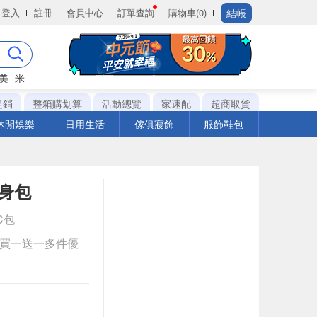
結帳
登入
註冊
會員中心
訂單查詢
購物車(0)
美
米
促銷
整箱購划算
活動總覽
家速配
超商取貨
休閒娛樂
日用生活
傢俱寢飾
服飾鞋包
身包
PC包
與買一送一多件優