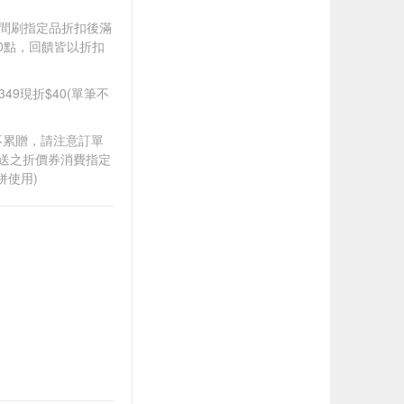
).牙間刷指定品折扣後滿
100點，回饋皆以折扣
349現折$40(單筆不
筆不累贈，請注意訂單
贈送之折價券消費指定
併使用)