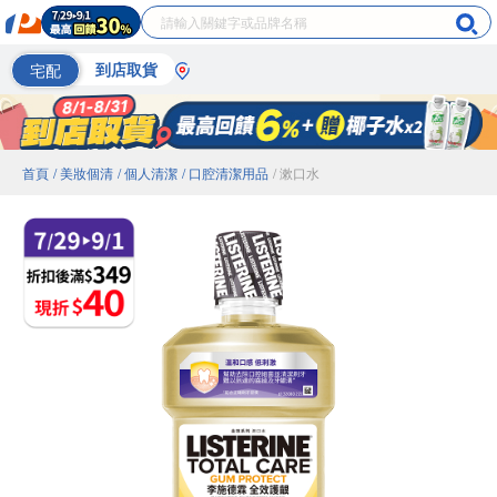
宅配
到店取貨
首頁
/ 美妝個清
/ 個人清潔
/ 口腔清潔用品
/ 漱口水