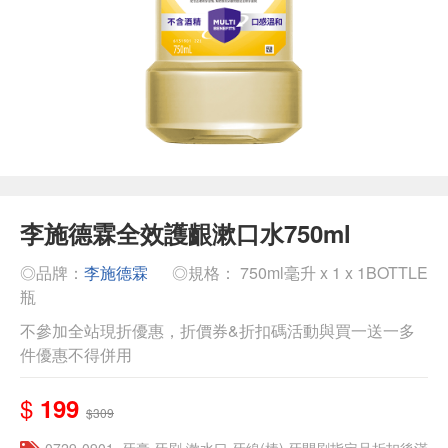
李施德霖全效護齦漱口水750ml
◎品牌：
李施德霖
◎規格： 750ml毫升 x 1 x 1BOTTLE
瓶
不參加全站現折優惠，折價券&折扣碼活動與買一送一多
件優惠不得併用
$
199
$309