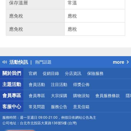
保存溫層
常溫
應免稅
應稅
應免稅
應稅
偏遠地區配送
詐騙網頁！請小心！
得獎公告
活動快訊
more
熱門話題
銀行優惠
關於我們
官網
促銷目錄
分店資訊
保險服務
偏遠地區配送
詐騙網頁！請小心！
主題活動
會員活動
注目活動
得獎公佈
會員專區
會員專區
大宗採購
購物須知
會員服務條款
隱
客服中心
常見問題
服務公告
意見信箱
服務時間：
週一至週日 09:00-21:00，例假日依網站公告為主
公司地址：
台北市北投區大業路136號5樓 (台灣)