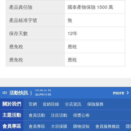
產品責任險
國泰產物保險 1500 萬
產品核准字號
無
保存天數
12年
應免稅
應稅
應免稅
應稅
偏遠地區配送
詐騙網頁！請小心！
得獎公告
活動快訊
more
熱門話題
銀行優惠
關於我們
官網
促銷目錄
分店資訊
保險服務
偏遠地區配送
詐騙網頁！請小心！
主題活動
會員活動
注目活動
得獎公佈
會員專區
會員專區
大宗採購
購物須知
會員服務條款
隱