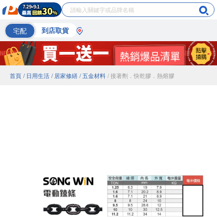
宅配
到店取貨
首頁
/ 日用生活
/ 居家修繕
/ 五金材料
/ 接著劑．快乾膠．熱熔膠