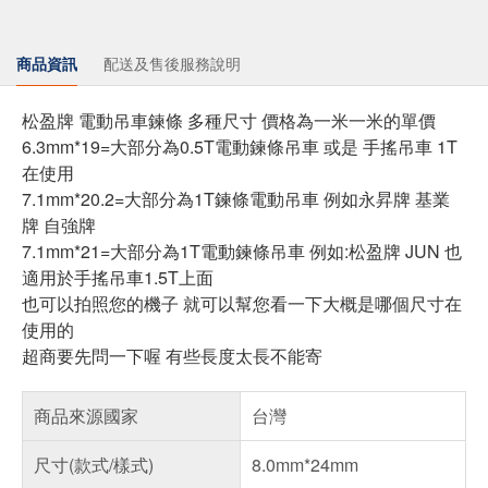
商品資訊
配送及售後服務說明
松盈牌 電動吊車鍊條 多種尺寸 價格為一米一米的單價
6.3mm*19=大部分為0.5T電動鍊條吊車 或是 手搖吊車 1T
在使用
7.1mm*20.2=大部分為1T鍊條電動吊車 例如永昇牌 基業
牌 自強牌
7.1mm*21=大部分為1T電動鍊條吊車 例如:松盈牌 JUN 也
適用於手搖吊車1.5T上面
也可以拍照您的機子 就可以幫您看一下大概是哪個尺寸在
使用的
超商要先問一下喔 有些長度太長不能寄
商品來源國家
台灣
尺寸(款式/樣式)
8.0mm*24mm