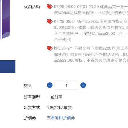
促銷活動
07/29 08:00-09/01 23:59 此商品
依購物車訂購數量配送；不得與折價券/折
07/29-09/01 衛生紙/面紙/廚房紙巾指
$50劵(單筆不累贈，贈送之折價券將於訂
入至會員帳戶，消費指定品滿$500可折
合併使用)
即日起-9/1 不限金額下單贈$200券(單
如使用折價券/折扣碼則不符贈送資格，
品滿$2,000可折，不得與其他優惠活動合
數量
訂單類型
一般訂單
出貨方式
宅配/到店取貨
折價券
查看適用折價券