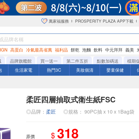
萬家福服務
PROSPERITY PLAZA APP下載
IGN
高蛋白
冷氣最高省萬
福利品
餅乾
泡麵
飲料
中元拜拜
義美
洋芋片
城
品牌旗艦館
買一送一
第二件五折
點數加碼送
檔期
泡
生活家電
熱門3C
美妝個清
嬰童保健
柔匠四層抽取式衛生紙FSC
◎品牌：
柔匠
◎規格： 90PC抽 x 10 x 1Bag袋
318
$
原價