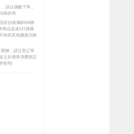
買一送一， 請以偶數下單，
扣碼併用
定商品折扣後滿$599贈
單商品送達3日後匯
，不得與其他優惠活動
筆不累贈，請注意訂單
贈送之折價券消費指定
併使用)