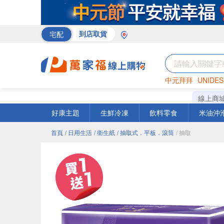
宅配
到店取貨
中元拜拜
UNIDES
巧克力
罐頭
海苔
線上商
好康主題
生鮮冷凍
飲料零食
米油沖
首頁
/ 日用生活
/ 衛生紙
/ 抽取式．平板．滾筒
/ 抽取