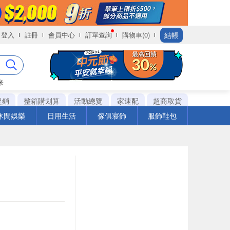
結帳
登入
註冊
會員中心
訂單查詢
購物車(0)
米
促銷
整箱購划算
活動總覽
家速配
超商取貨
休閒娛樂
日用生活
傢俱寢飾
服飾鞋包