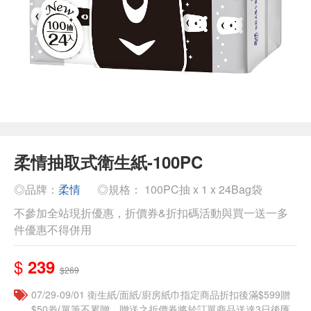
柔情抽取式衛生紙-100PC
◎品牌：
柔情
◎規格： 100PC抽 x 1 x 24Bag袋
不參加全站現折優惠，折價券&折扣碼活動與買一送一多
件優惠不得併用
$
239
$269
07/29-09/01 衛生紙/面紙/廚房紙巾指定商品折扣後滿$599贈
$50劵(單筆不累贈，贈送之折價券將於訂單商品送達3日後匯