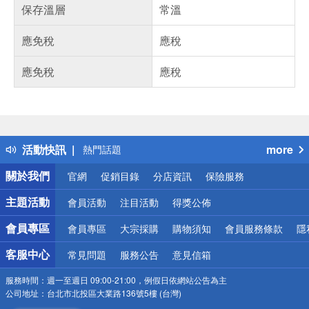
保存溫層
常溫
應免稅
應稅
應免稅
應稅
偏遠地區配送
詐騙網頁！請小心！
得獎公告
活動快訊
more
熱門話題
銀行優惠
關於我們
官網
促銷目錄
分店資訊
保險服務
偏遠地區配送
詐騙網頁！請小心！
主題活動
會員活動
注目活動
得獎公佈
會員專區
會員專區
大宗採購
購物須知
會員服務條款
隱
客服中心
常見問題
服務公告
意見信箱
服務時間：
週一至週日 09:00-21:00，例假日依網站公告為主
公司地址：
台北市北投區大業路136號5樓 (台灣)