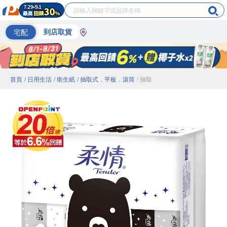
宅配
到店取貨
首頁
/ 日用生活
/ 衛生紙
/ 抽取式．平板．滾筒
/ 抽取