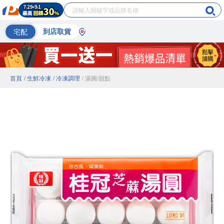
宅配
到店取貨
首頁
/ 生鮮冷凍
/ 冷凍調理
/ 湯圓/甜點