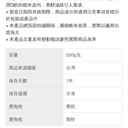
潤Q軟的糯米皮內，香醇滋味引人垂涎。
※ 製造日期與有效期限，商品成分與適用注意事項皆標示
於包裝或產品中
※ 本產品網頁因拍攝關係，圖檔略有差異，實際以廠商出
貨為主
※ 本產品文案若有變動敬請參照實際商品為準
容量
200g克
商品來源國家
台灣
保存天數
1年
保存溫層
冷凍
應免稅
應稅
應免稅
應稅