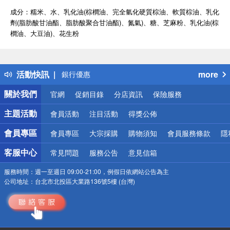
成分：糯米、水、乳化油(棕櫚油、完全氫化硬質棕油、軟質棕油、乳化
劑(脂肪酸甘油酯、脂肪酸聚合甘油酯)、氮氣)、糖、芝麻粉、乳化油(棕
偏遠地區配送
櫚油、大豆油)、花生粉
詐騙網頁！請小心！
得獎公告
熱門話題
活動快訊
more
銀行優惠
偏遠地區配送
關於我們
官網
促銷目錄
分店資訊
保險服務
詐騙網頁！請小心！
主題活動
會員活動
注目活動
得獎公佈
會員專區
會員專區
大宗採購
購物須知
會員服務條款
隱
客服中心
常見問題
服務公告
意見信箱
服務時間：
週一至週日 09:00-21:00，例假日依網站公告為主
公司地址：
台北市北投區大業路136號5樓 (台灣)