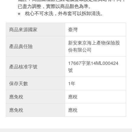
已盡力調整，實際以商品顏色為準。
※ 枕心不可水洗，外布套可以拆卸清洗。
商品來源國家
臺灣
新安東京海上產物保險股
產品責任險
份有限公司
17667字第14ML000424
產品核准字號
號
保存天數
1年
應免稅
應稅
應免稅
應稅
偏遠地區配送
詐騙網頁！請小心！