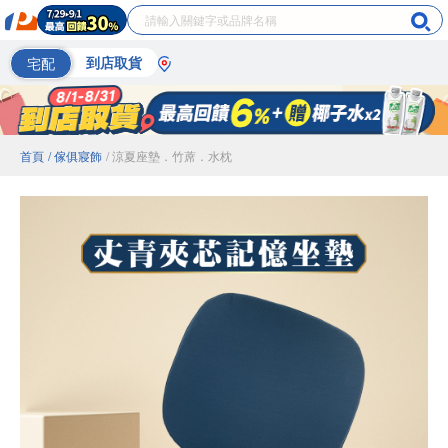
宅配
到店取貨
首頁
/ 傢俱寢飾
/ 涼夏座墊．竹蓆．水枕