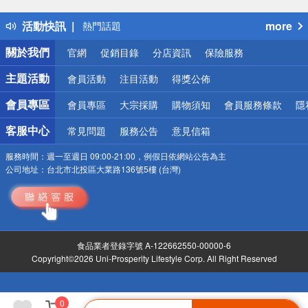
得獎公告
活動快訊
more
熱門話題
銀行優惠
關於我們
官網
促銷目錄
分店資訊
保險服務
偏遠地區配送
詐騙網頁！請小心！
主題活動
會員活動
注目活動
得獎公佈
會員專區
會員專區
大宗採購
購物須知
會員服務條款
隱
客服中心
常見問題
服務公告
意見信箱
服務時間：
週一至週日 09:00-21:00，例假日依網站公告為主
公司地址：
台北市北投區大業路136號5樓 (台灣)
食品業者登錄字號 A-122662550-00000-6
Copyright©2026 Uni-Prosperity Lifestyle Corp. All Right Reserved
0