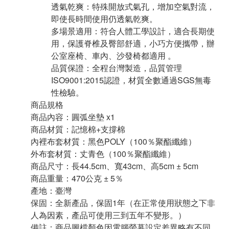
透氣乾爽：特殊開放式氣孔，增加空氣對流，
即使長時間使用仍透氣乾爽。
多場景適用：符合人體工學設計，適合長期使
用，保護脊椎及臀部舒適，小巧方便攜帶，辦
公室座椅、車內、沙發椅都適用 。
品質保證：全程台灣製造，品質管理
ISO9001:2015認證，材質全數通過SGS無毒
性檢驗。
商品規格
商品內容：圓弧坐墊 x1
商品材質：記憶棉+支撐棉
內裡布套材質：黑色POLY（100％聚酯纖維）
外布套材質：丈青色（100％聚酯纖維）
商品尺寸：長44.5cm、寬43cm、高5cm ± 5cm
商品重量：470公克 ± 5％
產地：臺灣
保固：全新產品，保固1年（在正常使用狀態之下非
人為因素，產品可使用三到五年不變形。）
備註：商品圖檔顏色因電腦螢幕設定差異略有不同，