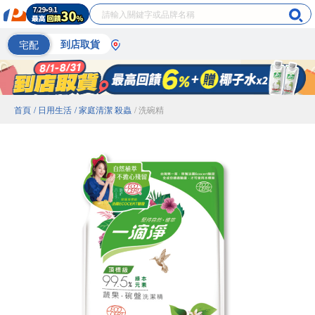
宅配
到店取貨
首頁
/ 日用生活
/ 家庭清潔 殺蟲
/ 洗碗精