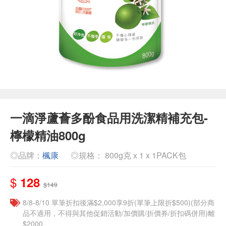
一滴淨蘆薈多酚食品用洗潔精補充包-
檸檬精油800g
◎品牌：
楓康
◎規格： 800g克 x 1 x 1PACK包
$
128
$149
8/8-8/10 單筆折扣後滿$2,000享9折(單筆上限折$500)(部分商
品不適用，不得與其他促銷活動/加價購/折價券/折扣碼併用)離
$2000