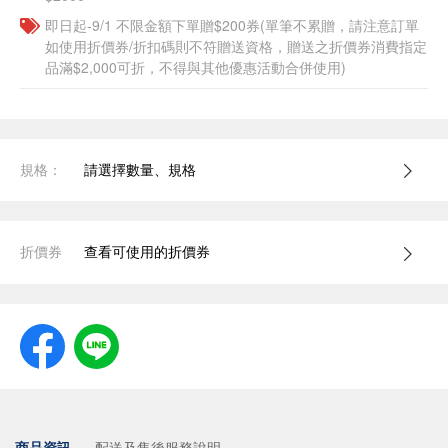
即日起-9/1 不限金額下單贈$200券(單筆不累贈，請注意訂單
如使用折價券/折扣碼則不符贈送資格，贈送之折價券消費指定
品滿$2,000可折，不得與其他優惠活動合併使用)
規格：
請選擇數量、規格
折價券
查看可使用的折價券
商品資訊
配送及售後服務說明