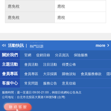
應免稅
應稅
應免稅
應稅
偏遠地區配送
詐騙網頁！請小心！
得獎公告
活動快訊
more
熱門話題
銀行優惠
關於我們
官網
促銷目錄
分店資訊
保險服務
偏遠地區配送
詐騙網頁！請小心！
主題活動
會員活動
注目活動
得獎公佈
會員專區
會員專區
大宗採購
購物須知
會員服務條款
隱
客服中心
常見問題
服務公告
意見信箱
服務時間：
週一至週日 09:00-21:00，例假日依網站公告為主
公司地址：
台北市北投區大業路136號5樓 (台灣)