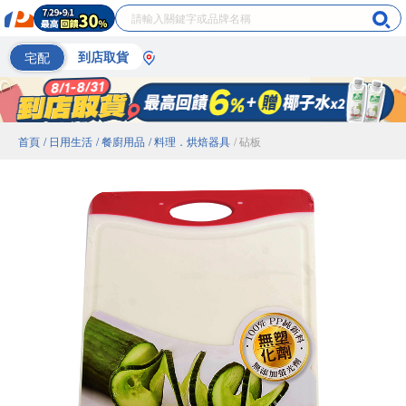
宅配
到店取貨
首頁
/ 日用生活
/ 餐廚用品
/ 料理．烘焙器具
/ 砧板