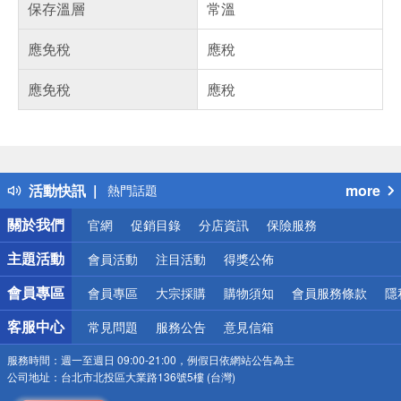
保存溫層
常溫
應免稅
應稅
應免稅
應稅
偏遠地區配送
詐騙網頁！請小心！
得獎公告
活動快訊
more
熱門話題
銀行優惠
關於我們
官網
促銷目錄
分店資訊
保險服務
偏遠地區配送
詐騙網頁！請小心！
主題活動
會員活動
注目活動
得獎公佈
會員專區
會員專區
大宗採購
購物須知
會員服務條款
隱
客服中心
常見問題
服務公告
意見信箱
服務時間：
週一至週日 09:00-21:00，例假日依網站公告為主
公司地址：
台北市北投區大業路136號5樓 (台灣)