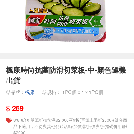
楓康時尚抗菌防滑切菜板-中-顏色隨機
出貨
◎品牌：
楓康
◎規格： 1PC個 x 1 x 1PC個
$
259
8/8-8/10 單筆折扣後滿$2,000享9折(單筆上限折$500)(部分商
品不適用，不得與其他促銷活動/加價購/折價券/折扣碼併用)離
$2000