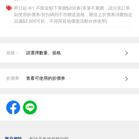
即日起-9/1 不限金額下單贈$200券(單筆不累贈，請注意訂單
如使用折價券/折扣碼則不符贈送資格，贈送之折價券消費指定
品滿$2,000可折，不得與其他優惠活動合併使用)
規格：
請選擇數量、規格
折價券
查看可使用的折價券
商品資訊
配送及售後服務說明