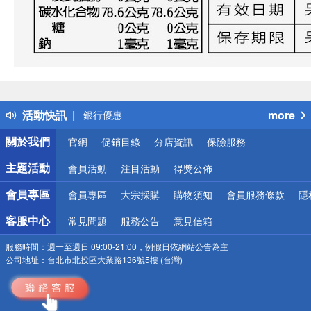
偏遠地區配送
詐騙網頁！請小心！
得獎公告
熱門話題
活動快訊
more
銀行優惠
偏遠地區配送
關於我們
官網
促銷目錄
分店資訊
保險服務
詐騙網頁！請小心！
主題活動
會員活動
注目活動
得獎公佈
會員專區
會員專區
大宗採購
購物須知
會員服務條款
隱
客服中心
常見問題
服務公告
意見信箱
服務時間：
週一至週日 09:00-21:00，例假日依網站公告為主
公司地址：
台北市北投區大業路136號5樓 (台灣)