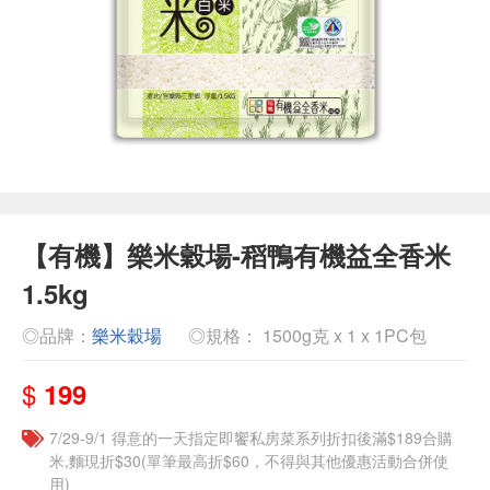
【有機】樂米穀場-稻鴨有機益全香米
1.5kg
◎品牌：
樂米穀場
◎規格： 1500g克 x 1 x 1PC包
$
199
7/29-9/1 得意的一天指定即饗私房菜系列折扣後滿$189合購
米,麵現折$30(單筆最高折$60，不得與其他優惠活動合併使
用)