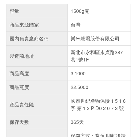
容量
1500g克
商品來源國家
台灣
國內負責廠商名稱
樂米穀場股份有限公司
新北市永和區永貞路287
製造商地址
巷1號1F
商品高度
3.1000
商品寬度
22.5000
國泰世紀產物保險 1 5 1 6
產品責任險
字 第 1 2 P D0 2 0 7 3 號
保存天數
365天
保存方式：常溫 開封後請