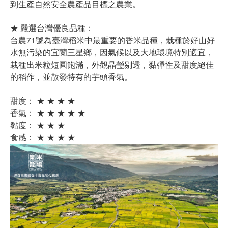
到生產自然安全農產品目標之農業。
★ 嚴選台灣優良品種：
台農71號為臺灣稻米中最重要的香米品種，栽種於好山好
水無污染的宜蘭三星鄉，因氣候以及大地環境特別適宜，
栽種出米粒短圓飽滿，外觀晶瑩剔透，黏彈性及甜度絕佳
的稻作，並散發特有的芋頭香氣。
甜度： ★ ★ ★ ★
香氣： ★ ★ ★ ★ ★
黏度： ★ ★ ★
食感： ★ ★ ★ ★