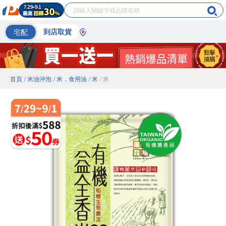
宅配
到店取貨
首頁
/ 米油沖泡
/ 米．食用油
/ 米
/ 米