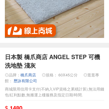
日本製 橋爪商店 ANGEL STEP 可機
洗地墊 淺灰
◎品牌：
橋爪商店
◎規格： 60X45公分
◎逛逛專
館：
歷詠有限公司
商城限用信用卡支付(不納入VIP資格之累積計算),無法用錢
包/紅利點數,無搬運上樓服務及指定日期/時間.
$
1480