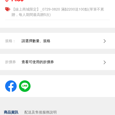
【線上商城限定】_0729-0820 滿$2200送100點(單筆不累
贈，每人期間最高贈5次)
規格：
請選擇數量、規格
折價券
查看可使用的折價券
商品資訊
配送及售後服務說明