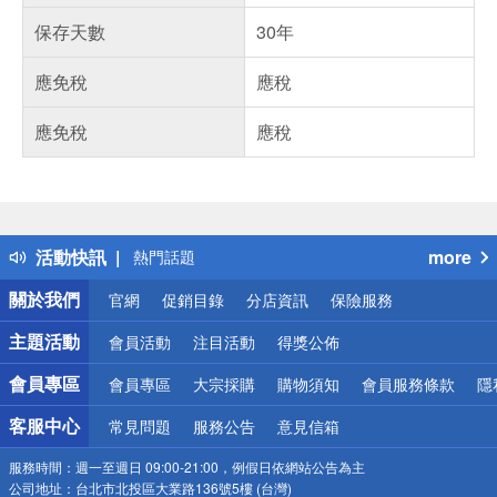
保存天數
30年
應免稅
應稅
應免稅
應稅
偏遠地區配送
詐騙網頁！請小心！
得獎公告
活動快訊
more
熱門話題
銀行優惠
關於我們
官網
促銷目錄
分店資訊
保險服務
偏遠地區配送
詐騙網頁！請小心！
主題活動
會員活動
注目活動
得獎公佈
會員專區
會員專區
大宗採購
購物須知
會員服務條款
隱
客服中心
常見問題
服務公告
意見信箱
服務時間：
週一至週日 09:00-21:00，例假日依網站公告為主
公司地址：
台北市北投區大業路136號5樓 (台灣)