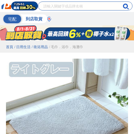
宅配
到店取貨
首頁
/ 日用生活
/ 衛浴用品
/ 毛巾．浴巾．海灘巾