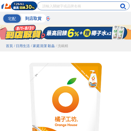
宅配
到店取貨
首頁
/ 日用生活
/ 家庭清潔 殺蟲
/ 洗碗精