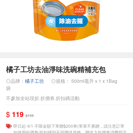
橘子工坊去油淨味洗碗精補充包
◎品牌：
橘子工坊
◎規格： 500ml毫升 x 1 x 1Bag
袋
不參加全站現折.折價券.折扣碼活動
$
119
$155
即日起-9/1 不限金額下單贈$200券(單筆不累贈，請注意訂單
如使用折價券/折扣碼則不符贈送資格，贈送之折價券消費指定