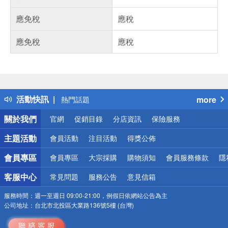
應免稅
應稅
應免稅
應稅
偏遠地區配送
詐騙網頁！請小心！
得獎公告
活動快訊
more
熱門話題
銀行優惠
關於我們
官網
促銷目錄
分店資訊
保險服務
偏遠地區配送
詐騙網頁！請小心！
主題活動
會員活動
注目活動
得獎公佈
會員專區
會員專區
大宗採購
購物須知
會員服務條款
隱
客服中心
常見問題
服務公告
意見信箱
服務時間：
週一至週日 09:00-21:00，例假日依網站公告為主
公司地址：
台北市北投區大業路136號5樓 (台灣)