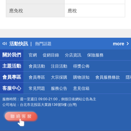
應免稅
應稅
偏遠地區配送
詐騙網頁！請小心！
得獎公告
活動快訊
more
熱門話題
銀行優惠
關於我們
官網
促銷目錄
分店資訊
保險服務
偏遠地區配送
詐騙網頁！請小心！
主題活動
會員活動
注目活動
得獎公佈
會員專區
會員專區
大宗採購
購物須知
會員服務條款
隱
客服中心
常見問題
服務公告
意見信箱
服務時間：
週一至週日 09:00-21:00，例假日依網站公告為主
公司地址：
台北市北投區大業路136號5樓 (台灣)