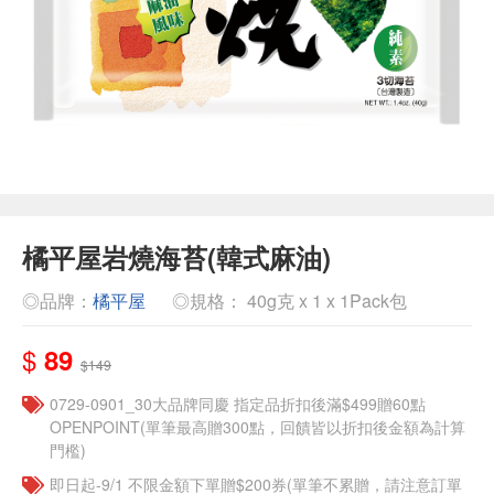
橘平屋岩燒海苔(韓式麻油)
◎品牌：
橘平屋
◎規格： 40g克 x 1 x 1Pack包
$
89
$149
0729-0901_30大品牌同慶 指定品折扣後滿$499贈60點
OPENPOINT(單筆最高贈300點，回饋皆以折扣後金額為計算
門檻)
即日起-9/1 不限金額下單贈$200券(單筆不累贈，請注意訂單