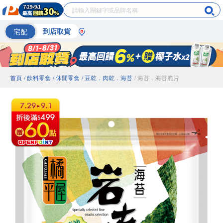
宅配
到店取貨
首頁
/ 飲料零食
/ 休閒零食
/ 豆乾．肉乾．海苔
/ 海苔．海苔脆片