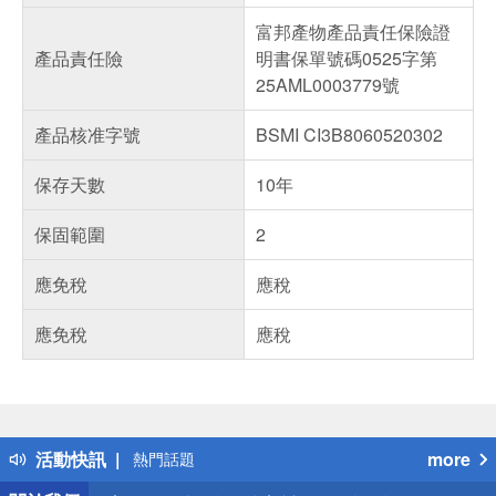
富邦產物產品責任保險證
產品責任險
明書保單號碼0525字第
25AML0003779號
產品核准字號
BSMI CI3B8060520302
保存天數
10年
保固範圍
2
應免稅
應稅
應免稅
應稅
偏遠地區配送
詐騙網頁！請小心！
得獎公告
活動快訊
more
熱門話題
銀行優惠