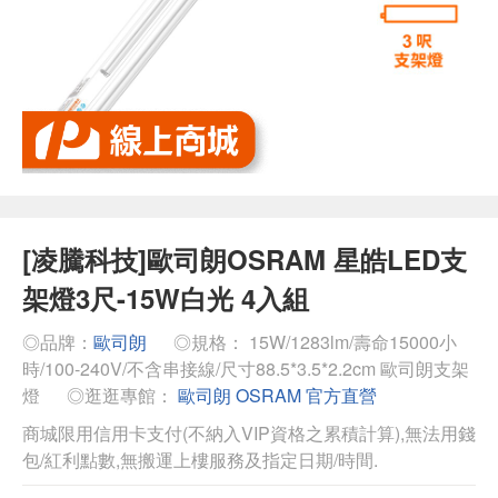
[凌騰科技]歐司朗OSRAM 星皓LED支
架燈3尺-15W白光 4入組
◎品牌：
歐司朗
◎規格： 15W/1283lm/壽命15000小
時/100-240V/不含串接線/尺寸88.5*3.5*2.2cm 歐司朗支架
燈
◎逛逛專館：
歐司朗 OSRAM 官方直營
商城限用信用卡支付(不納入VIP資格之累積計算),無法用錢
包/紅利點數,無搬運上樓服務及指定日期/時間.