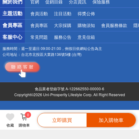
關於我們
官網
促銷目錄
分店資訊
保險服務
偏遠地區配送
詐騙網頁！請小心！
主題活動
會員活動
注目活動
得獎公佈
會員專區
會員專區
大宗採購
購物須知
會員服務條款
隱
客服中心
常見問題
服務公告
意見信箱
服務時間：
週一至週日 09:00-21:00，例假日依網站公告為主
公司地址：
台北市北投區大業路136號5樓 (台灣)
食品業者登錄字號 A-122662550-00000-6
Copyright©2026 Uni-Prosperity Lifestyle Corp. All Right Reserved
0
立即購買
加入購物車
收藏
購物車