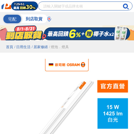
宅配
到店取貨
首頁
/ 日用生活
/ 居家修繕
/ 燈泡．燈具